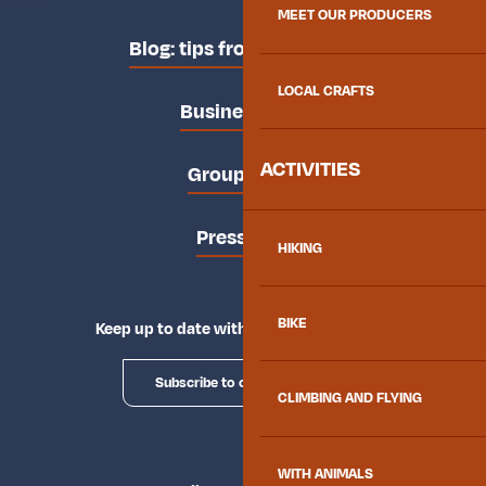
MEET OUR PRODUCERS
Blog: tips from the locals
LOCAL CRAFTS
Business area
ACTIVITIES
Groups area
Press area
HIKING
BIKE
Keep up to date with Explore Maurienne
Subscribe to our newsletter
CLIMBING AND FLYING
WITH ANIMALS