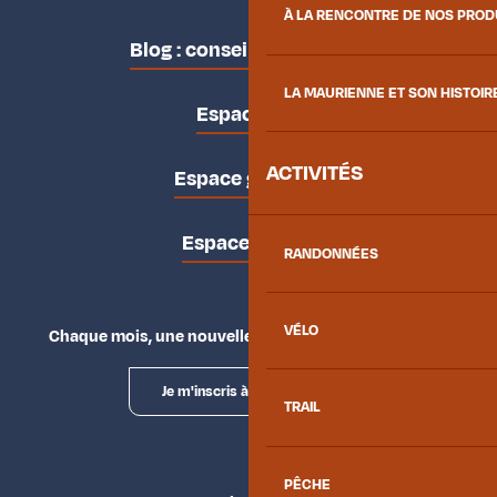
À LA RENCONTRE DE NOS PRO
Blog : conseils des locaux
LA MAURIENNE ET SON HISTOIR
Espace pro
ACTIVITÉS
Espace groupes
Espace presse
RANDONNÉES
VÉLO
Chaque mois, une nouvelle façon d'explorer la vallée.
Je m'inscris à la newsletter
TRAIL
PÊCHE