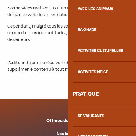
Nos services mettent tout en œuvre pour offrir aux visiteurs
AVEC LES ANIMAUX
de ce site web des informations fiables et vérifiées.
Cependant, malgré tous les soins apportés, le site peut
BAIGNADE
comporter des inexactitudes, des défauts de mise à jour ou
des erreurs.
ACTIVITÉS CULTURELLES
L’éditeur du site se réserve le droit de corriger, modifier ou
supprimer le contenu à tout moment et sans préavis.
ACTIVITÉS NEIGE
PRATIQUE
RESTAURANTS
Offices de tourisme
Nos bureaux