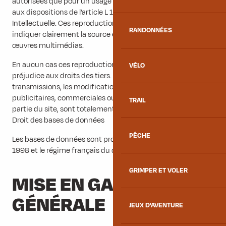
autorisées que pour un usage personnel et privé conforme
aux dispositions de l’article L 122-5 du Code de la Propriété
Intellectuelle. Ces reproductions devront ainsi notamment
RANDONNÉES
indiquer clairement la source et l’auteur du site et/ou de ces
œuvres multimédias.
En aucun cas ces reproductions ne sauraient porter
VÉLO
préjudice aux droits des tiers. Les reproductions, les
transmissions, les modifications, les réutilisations à des fins
publicitaires, commerciales ou d’information, de tout ou
TRAIL
partie du site, sont totalement interdites.
Droit des bases de données
PÊCHE
Les bases de données sont protégées par la loi du 1er juillet
1998 et le régime français du droit d’auteur.
GRIMPER ET VOLER
MISE EN GARDE
GÉNÉRALE
JEUX D'AVENTURE