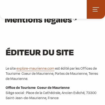
Aller
Accueil
Mentions légales
au
contenu
Mentions légales
Ajouter aux fav
principal
ÉDITEUR DU SITE
Le site
explore-maurienne.com
est édité par les Offices de
Tourisme Coeur de Maurienne, Portes de Maurienne, Terres
de Maurienne.
Office de Tourisme Coeur de Maurienne
Siège social : Place de la Cathédrale, Ancien Evêché, 73300
Saint-Jean-de-Maurienne, France