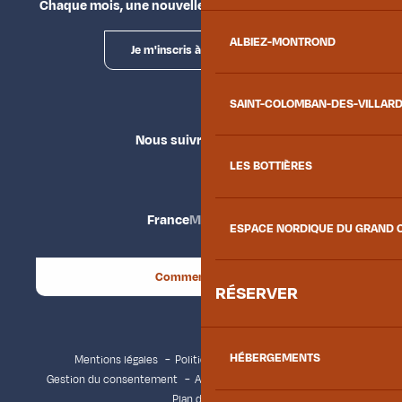
Chaque mois, une nouvelle façon d'explorer la vallée.
ALBIEZ-MONTROND
Je m'inscris à la newsletter
SAINT-COLOMBAN-DES-VILLAR
Nous suivre
LES BOTTIÈRES
France
Maurienne
ESPACE NORDIQUE DU GRAND 
Comment venir ?
RÉSERVER
HÉBERGEMENTS
Mentions légales
Politique de confidentialité
Gestion du consentement
Accessibilité : non conforme
Plan du site