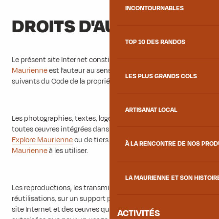
INCONTOURNABLES
DROITS D'AUTEURS
TOP 10 DES RANDOS
Le présent site Internet constitue une œuvre dont
Explore
Maurienne
est l’auteur au sens des articles L. 111.1 et
LES PLUS GRANDS COLS
suivants du Code de la propriété intellectuelle.
ARTISANAT LOCAL
Les photographies, textes, logos, pictogrammes, ainsi que
toutes œuvres intégrées dans le site sont la propriété de
Explore Maurienne
ou de tiers ayant autorisé
Explore
À LA RENCONTRE DE NOS PRO
Maurienne
à les utiliser.
LA MAURIENNE ET SON HISTOIR
Les reproductions, les transmissions, les modifications, les
réutilisations, sur un support papier ou informatique, dudit
site Internet et des œuvres qui y sont reproduites ne sont
ACTIVITÉS