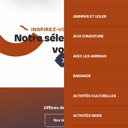
GRIMPER ET VOLER
INSPIREZ-VOUS ENCORE
Notre sélection pour
JEUX D'AVENTURE
vous
AVEC LES ANIMAUX
Trail
BAIGNADE
ACTIVITÉS CULTURELLES
Offices de tourisme
ACTIVITÉS NEIGE
Nos bureaux