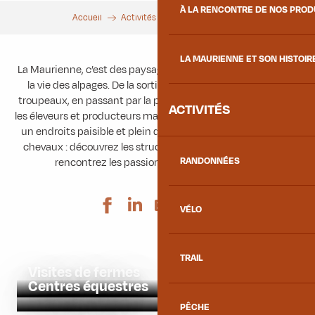
À LA RENCONTRE DE NOS PRO
Accueil
Activités
Avec les animaux
LA MAURIENNE ET SON HISTOIR
La Maurienne, c’est des paysages de montagnes animés par
la vie des alpages. De la sortie aux champs à la traite des
troupeaux, en passant par la production de produits locaux,
ACTIVITÉS
les éleveurs et producteurs mauriennais font des montagnes
un endroits paisible et plein de vie. Abeilles, vaches, brebis,
chevaux : découvrez les structures qui vous accueillent et
RANDONNÉES
rencontrez les passionnés et leurs animaux.
Ajouter aux 
VÉLO
TRAIL
Visites de fermes
Centres équestres
PÊCHE