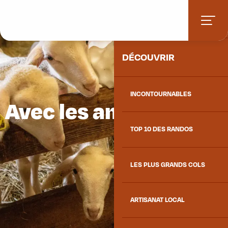
Aller
ACCUEIL
au
contenu
principal
DÉCOUVRIR
INCONTOURNABLES
Avec les animaux
TOP 10 DES RANDOS
LES PLUS GRANDS COLS
ARTISANAT LOCAL