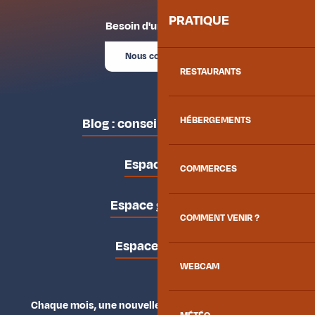
PRATIQUE
Besoin d'un conseil ?
Nous contacter
RESTAURANTS
HÉBERGEMENTS
Blog : conseils des locaux
Espace pro
COMMERCES
Espace groupes
COMMENT VENIR ?
Espace presse
WEBCAM
Chaque mois, une nouvelle façon d'explorer la vallée.