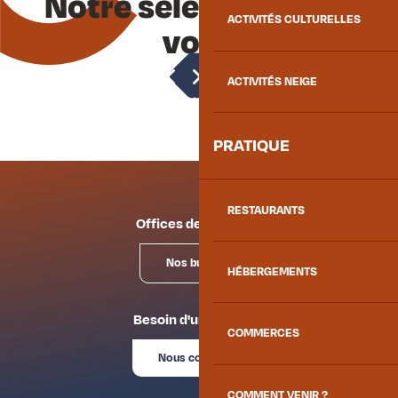
Notre sélection pour
ACTIVITÉS CULTURELLES
vous
Comment venir ?
ACTIVITÉS NEIGE
PRATIQUE
RESTAURANTS
Offices de tourisme
Nos bureaux
HÉBERGEMENTS
Besoin d'un conseil ?
COMMERCES
Nous contacter
COMMENT VENIR ?