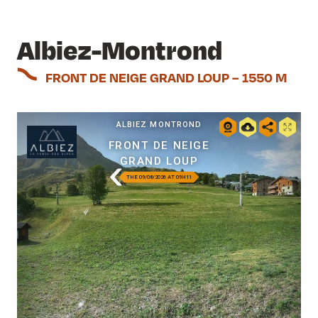
1
Albiez
Albiez-Montrond
2
Le Grand Coin
FRONT DE NEIGE GRAND LOUP – 1550 M
3
Saint-Colomban
4
Saint-Jean
5
Les Sybelles