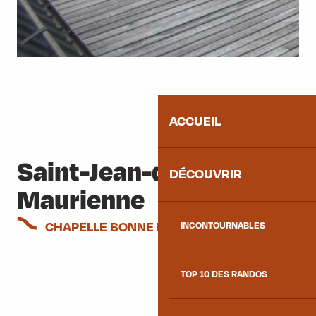
ACCUEIL
Saint-Jean-de-
DÉCOUVRIR
Maurienne
CHAPELLE BONNE NOUVELLE - 840 M
INCONTOURNABLES
TOP 10 DES RANDOS