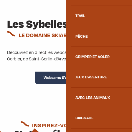
TRAIL
Les Sybelles®
LE DOMAINE SKIABLE
PÊCHE
Découvrez en direct les webcams de la Toussuire, du
GRIMPER ET VOLER
Corbier, de Saint-Sorlin-d’Arves et de Saint-Jean-d’Arves.
JEUX D'AVENTURE
Webcams SYBELLES®
AVEC LES ANIMAUX
BAIGNADE
INSPIREZ-VOUS ENCORE