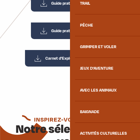
Guide pratique 2026
TRAIL
10MB
PÊCHE
Guide pratique 2026
27MB
GRIMPER ET VOLER
Carnet d'Exploration 2026
23MB
JEUX D'AVENTURE
AVEC LES ANIMAUX
BAIGNADE
INSPIREZ-VOUS ENCORE
Notre sélection pour
ACTIVITÉS CULTURELLES