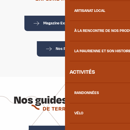
ARTISANAT LOCAL
Magazine Explore Maurienne #1
À LA RENCONTRE DE NOS PRO
Nos Producteurs
LA MAURIENNE ET SON HISTOIR
ACTIVITÉS
RANDONNÉES
Nos guides pratiques
DE TERRITOIRES
VÉLO