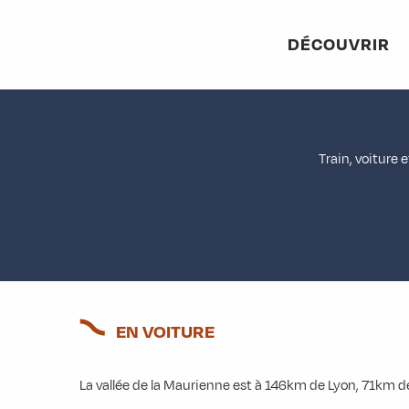
Aller
au
DÉCOUVRIR
contenu
principal
Train, voiture 
EN VOITURE
La vallée de la Maurienne est à 146km de Lyon, 71km d