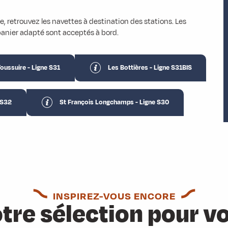
 retrouvez les navettes à destination des stations. Les
panier adapté sont acceptés à bord.
Toussuire - Ligne S31
Les Bottières - Ligne S31BIS
e S32
St François Longchamps - Ligne S30
INSPIREZ-VOUS ENCORE
tre sélection pour v