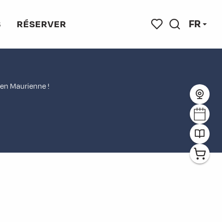
FR
S
RÉSERVER
uter aux favoris
Recherche
Voir les favoris
r en Maurienne !