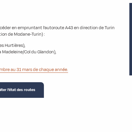
céder en empruntant l’autoroute A43 en direction de Turin
ion de Modane-Turin) :
s Hurtières),
la Madeleine/Col du Glandon),
embre au 31 mars de chaque année.
ter l’état des routes