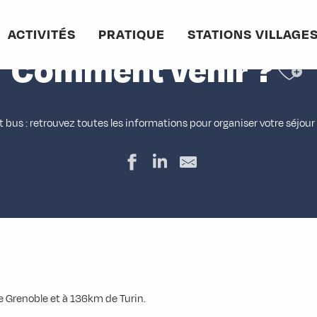
Accueil
Pratique
Comment venir ?
ACTIVITÉS
PRATIQUE
STATIONS VILLAGE
Ajo
Comment venir ?
et bus : retrouvez toutes les informations pour organiser votre séjou
e Grenoble et à 136km de Turin.