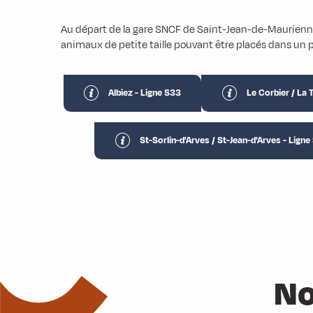
Au départ de la gare SNCF de Saint-Jean-de-Maurienne,
animaux de petite taille pouvant être placés dans un 
Albiez - Ligne S33
Le Corbier / La 
St-Sorlin-d'Arves / St-Jean-d'Arves - Lign
No