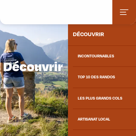
Aller
ACCUEIL
au
contenu
principal
DÉCOUVRIR
INCONTOURNABLES
Découvrir
TOP 10 DES RANDOS
LES PLUS GRANDS COLS
ARTISANAT LOCAL