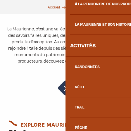
À LA RENCONTRE DE NOS PRO
Accueil
Découvrir
LA MAURIENNE ET SON HISTOIR
La Maurienne, c’est une vallée entourée de montagnes, avec
des savoirs faires uniques, des villages authentiques et des
produits d’exception. Au cœur des Alpes, elle permet de
ACTIVITÉS
rejoindre l’Italie depuis des siècles. Au grès des balades, des
monuments du patrimoine, de ses artisans et de ses
producteurs, découvrez cette vallée authentique.
RANDONNÉES
VÉLO
Incontournables
TRAIL
EXPLORE MAURIENNE
PÊCHE