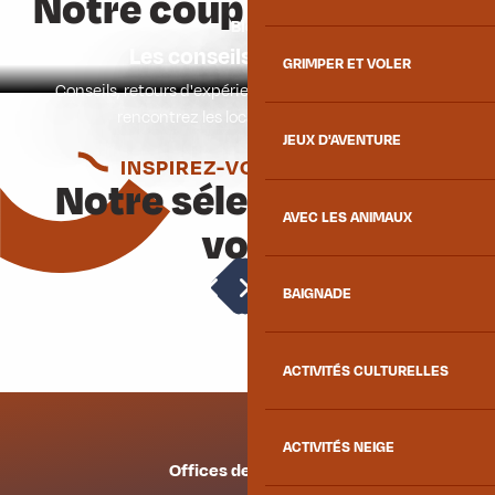
Notre coup de coeur
Blog
Les conseils des locaux
GRIMPER ET VOLER
Conseils, retours d'expériences, secrets bien gardés :
rencontrez les locaux mauriennais !
JEUX D'AVENTURE
INSPIREZ-VOUS ENCORE
Notre sélection pour
AVEC LES ANIMAUX
vous
Activités
BAIGNADE
ACTIVITÉS CULTURELLES
ACTIVITÉS NEIGE
Offices de tourisme