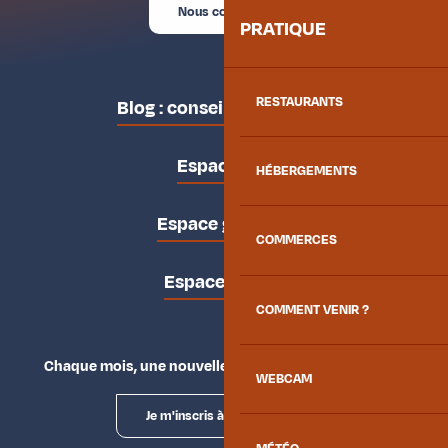
Nous contacter
PRATIQUE
RESTAURANTS
Blog : conseils des locaux
Espace pro
HÉBERGEMENTS
Espace groupes
COMMERCES
Espace presse
COMMENT VENIR ?
Chaque mois, une nouvelle façon d'explorer la vallée.
WEBCAM
Je m'inscris à la newsletter