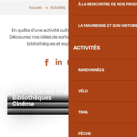
À LA RENCONTRE DE NOS PRO
Accueil
Activités
Activités culturelles
LA MAURIENNE ET SON HISTOIR
En quête d’une activité culturelle à faire en Maurienne ?
Découvrez nos idées de sortie avec le théâtre, les cinémas,
bibliothèques et expositions de la vallée !
ACTIVITÉS
Ajouter aux 
RANDONNÉES
Théâtre Gérard Philipe
VÉLO
Bibliothèques
Cinéma
TRAIL
PÊCHE