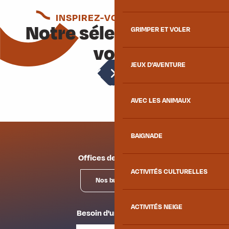
INSPIREZ-VOUS ENCORE
Notre sélection pour
GRIMPER ET VOLER
vous
JEUX D'AVENTURE
Activités neige
AVEC LES ANIMAUX
BAIGNADE
Offices de tourisme
ACTIVITÉS CULTURELLES
Nos bureaux
ACTIVITÉS NEIGE
Besoin d'un conseil ?