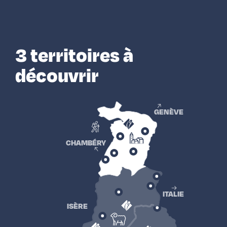
3 territoires à
découvrir
GENÈVE
CHAMBÉRY
ITALIE
ISÈRE