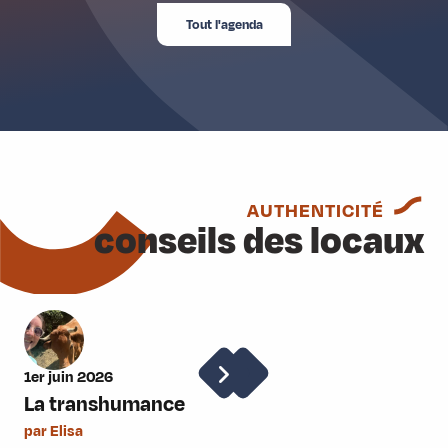
Tout l'agenda
AUTHENTICITÉ
conseils des locaux
1er juin 2026
1er
La transhumance
Le
par Elisa
par