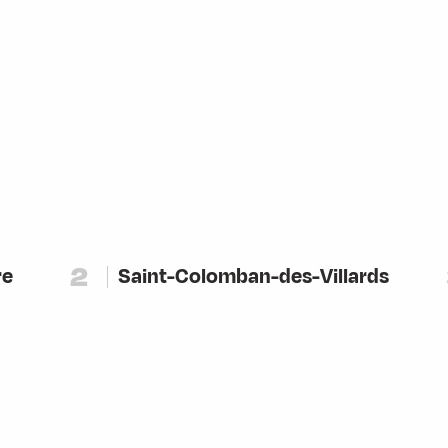
ris
2
re
Saint-Colomban-des-Villards