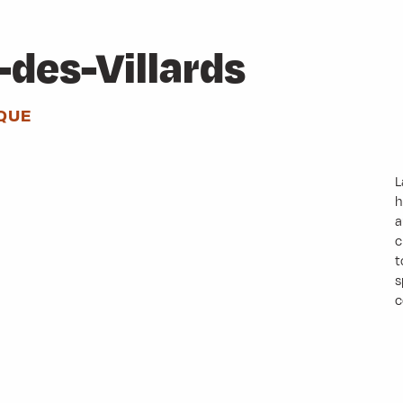
des-Villards
QUE
L
h
a
c
t
s
c