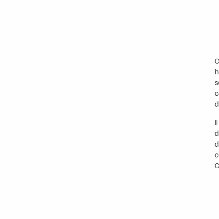
C
h
s
c
d
I
d
d
c
C