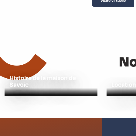
Visite virtuelle
No
Histoire de la maison de
Savoie
Location