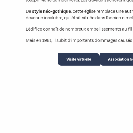
Joseph Marie Samuel Revel. Les travaux s’achèvent qua
De
style néo-gothique
, cette église remplace une aut
devenue insalubre, qui était située dans l’ancien cim
L’édifice connaît de nombreux embellissements au fil 
Mais en 1981, il subit d’importants dommages causés p
Visite virtuelle
Association N