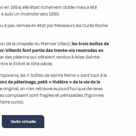
n en 1654, elle était richement dotée mais a été
a subi un incendie vers 1880.
peu à peu remise en état par Messieurs les Curés Roche
on de la chapelle du Premier Villard,
les trois boîtes de
s-Villards font partie des trente-six recensées en
r des pèlerins qui s’étaient rendus à Alise-Sainte-
re le XVII et le XIXe siècle.
orains, les « boîtes de sainte Reine » sont tout à la
rs de pèlerinage, petit « théâtre » de la vie de la
re original, on n’en retrouve aujourd’hui que de rares
es composent sont fragiles et périssables (figurines
terre cuite).
Visite virtuelle