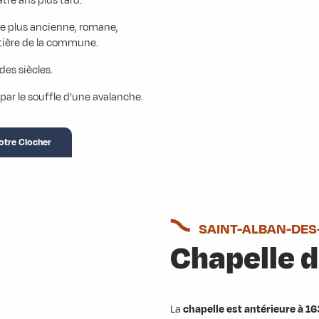
tre ans plus tard.
re plus ancienne, romane,
etière de la commune.
des siècles.
ar le souffle d’une avalanche.
otre Clocher
SAINT-ALBAN-DES
Chapelle d
La
chapelle est antérieure à 1