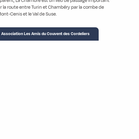
parent, La Chambre est un lieu de passage important
sur la route entre Turin et Chambéry par la combe de
Mont-Cenis et le Val de Suse.
Association Les Amis du Couvent des Cordeliers