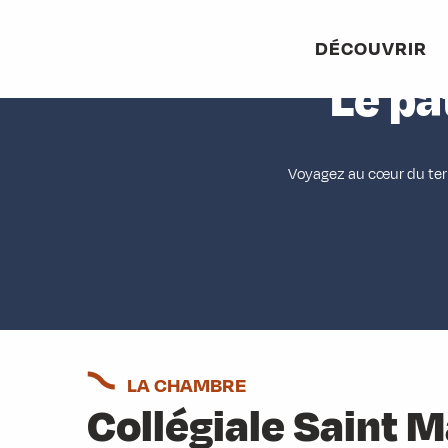
Aller
au
DÉCOUVRIR
contenu
Le pa
principal
Voyagez au cœur du terr
LA CHAMBRE
Collégiale Saint M