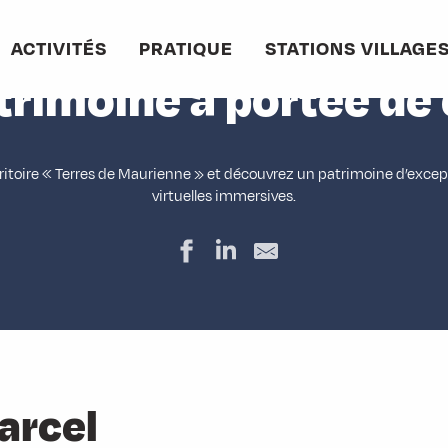
Accueil
Terres de Maurienne
Le patrimoine à portée de clic
ACTIVITÉS
PRATIQUE
STATIONS VILLAGE
trimoine à portée de 
itoire « Terres de Maurienne » et découvrez un patrimoine d’excepti
virtuelles immersives.
arcel