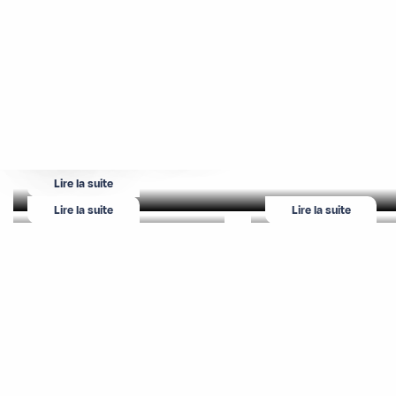
Réservez votre 
Le domaine skiable
Accès et informations
pratiques
Lire la suite
Lire la suite
Lire la suite