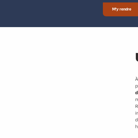
M'y rendre
À
p
d
m
R
i
d
h