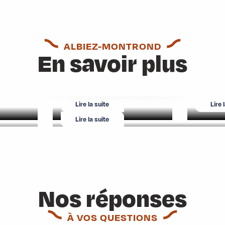
séjour
Les co
ALBIEZ-MONTROND
Le plein d’animations
En savoir plus
Un village à la montagne
Lire la suite
Lire 
Lire la suite
Nos réponses
À VOS QUESTIONS