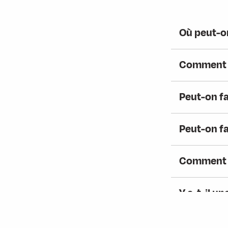
Où peut-on
Comment pu
Peut-on fa
Peut-on fa
Comment t
Y a-t-il un
Où peut-on