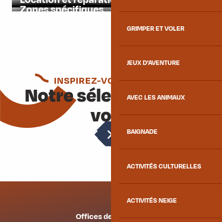
Zones spécifiques
GRIMPER ET VOLER
JEUX D'AVENTURE
INSPIREZ-VOUS ENCORE
Notre sélection pour
AVEC LES ANIMAUX
vous
BAIGNADE
Activités culturelles
ACTIVITÉS CULTURELLES
ACTIVITÉS NEIGE
Offices de tourisme