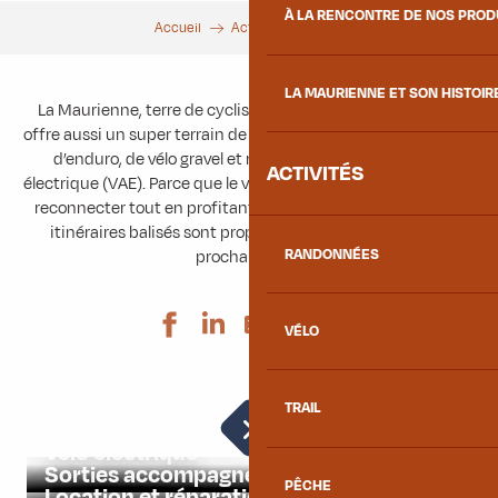
À LA RENCONTRE DE NOS PRO
Accueil
Activités
Vélo
LA MAURIENNE ET SON HISTOIR
La Maurienne, terre de cyclisme avec ses cols mythiques,
offre aussi un super terrain de jeux pour les amateurs de VTT,
d’enduro, de vélo gravel et même de vélo à assistance
ACTIVITÉS
électrique (VAE). Parce que le vélo en montagne permet de se
reconnecter tout en profitant des paysages, de nombreux
itinéraires balisés sont proposés. De quoi trouver votre
RANDONNÉES
prochain défi !
Ajouter aux 
VÉLO
TRAIL
Vélo de route
Vélo électrique
Sorties accompagnées
PÊCHE
Location et réparation