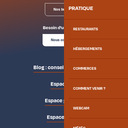
PRATIQUE
Nos bureaux
Besoin d'un conseil ?
RESTAURANTS
Nous contacter
HÉBERGEMENTS
Blog : conseils des locaux
COMMERCES
Espace pro
COMMENT VENIR ?
Espace groupes
WEBCAM
Espace presse