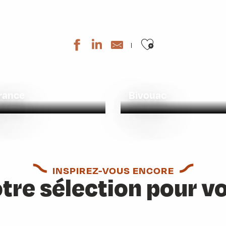
Ajouter aux 
érance
Bivouac
INSPIREZ-VOUS ENCORE
tre sélection pour v