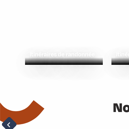
Itinéraires de randonnée
Itin
No
Activités neige