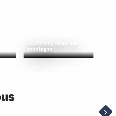
favoris
Accompagnateurs en
montagne
ous