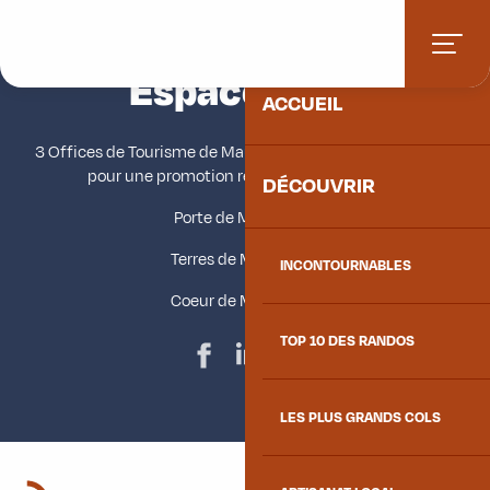
Aller
Accueil
Espace Pro
au
contenu
Espace Pro
Ajouter aux fav
principal
ACCUEIL
3 Offices de Tourisme de Maurienne unissent leurs forces
pour une promotion renforcée du territoire.
DÉCOUVRIR
Porte de Maurienne
Terres de Maurienne
INCONTOURNABLES
Coeur de Maurienne
TOP 10 DES RANDOS
LES PLUS GRANDS COLS