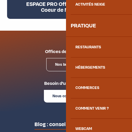
ESPACE PRO Office de Tourisme
ACTIVITÉS NEIGE
Coeur de Maurienne
PRATIQUE
RESTAURANTS
Offices de tourisme
Nos bureaux
HÉBERGEMENTS
Besoin d'un conseil ?
COMMERCES
Nous contacter
COMMENT VENIR ?
Blog : conseils des locaux
WEBCAM