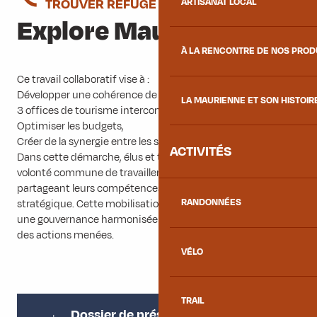
TROUVER REFUGE DANS LA NATURE
ARTISANAT LOCAL
Explore Maurienne
À LA RENCONTRE DE NOS PRO
Ce travail collaboratif vise à :
Développer une cohérence de communication à l’échelle de
LA MAURIENNE ET SON HISTOIR
3 offices de tourisme intercommunaux de fond de vallée,
Optimiser les budgets,
Créer de la synergie entre les structures touristiques.
ACTIVITÉS
Dans cette démarche, élus et techniciens affirment leur
volonté commune de travailler main dans la main, en
partageant leurs compétences, leurs moyens et leur vision
RANDONNÉES
stratégique. Cette mobilisation collective permet d’assurer
une gouvernance harmonisée et de renforcer l’efficacité
des actions menées.
VÉLO
TRAIL
Dossier de présentation