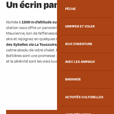
Un écrin panoramique
PÊCHE
Nichée à
1300 m d’altitude sur un balcon ensoleillé
, la
GRIMPER ET VOLER
station vous offre un panorama direct sur les sommets de
Maurienne, loin de l’effervescence urbaine. Chaussez vos
skis et rejoignez en quelques minutes les
310 km de pistes
JEUX D'AVENTURE
des Sybelles via La Toussuire
, tout en retrouvant le soir le
calme absolu de votre chalet. Plus qu’une simple station, Les
Bottières sont une promesse : celle de vacances où l’espace
et la sérénité sont les vrais luxes.
AVEC LES ANIMAUX
BAIGNADE
ACTIVITÉS CULTURELLES