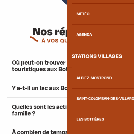
MÉTÉO
Nos réponses
AGENDA
À VOS QUESTIONS
STATIONS VILLAGES
Où peut-on trouver des informations
touristiques aux Bottières ?
ALBIEZ-MONTROND
Y a-t-il un lac aux Bottières ?
SAINT-COLOMBAN-DES-VILLAR
Quelles sont les activités à faire en
famille ?
LES BOTTIÈRES
À combien de temps se situe La