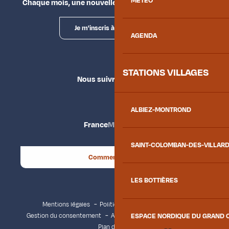
MÉTÉO
Chaque mois, une nouvelle façon d'explorer la vallée.
Je m'inscris à la newsletter
AGENDA
STATIONS VILLAGES
Nous suivre
ALBIEZ-MONTROND
France
Maurienne
SAINT-COLOMBAN-DES-VILLAR
Comment venir ?
LES BOTTIÈRES
Mentions légales
Politique de confidentialité
Gestion du consentement
Accessibilité : non conforme
ESPACE NORDIQUE DU GRAND 
Plan du site