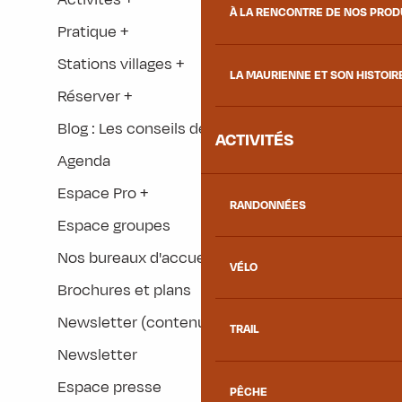
À LA RENCONTRE DE NOS PRO
Pratique +
Stations villages +
LA MAURIENNE ET SON HISTOIR
Réserver +
Blog : Les conseils des locaux +
ACTIVITÉS
Agenda
Espace Pro +
RANDONNÉES
Espace groupes
Nos bureaux d'accueil
VÉLO
Brochures et plans
Newsletter (contenu dupliqué)
TRAIL
Newsletter
Espace presse
PÊCHE