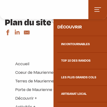
Aller
Accueil
Plan du site
ACCUEIL
au
contenu
Plan du site
principal
Ajouter aux favoris
DÉCOUVRIR
INCONTOURNABLES
TOP 10 DES RANDOS
Accueil
Coeur de Maurienne
LES PLUS GRANDS COLS
Terres de Maurienne +
Porte de Maurienne +
ARTISANAT LOCAL
Découvrir +
Activités +