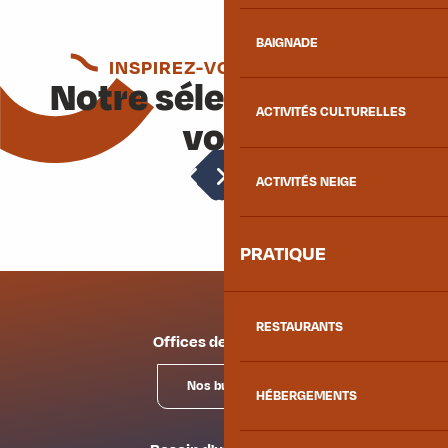
BAIGNADE
INSPIREZ-VOUS ENCORE
Notre sélection pour
ACTIVITÉS CULTURELLES
vous
Accès et informations pratiques
ACTIVITÉS NEIGE
PRATIQUE
RESTAURANTS
Offices de tourisme
Nos bureaux
HÉBERGEMENTS