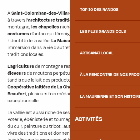
TOP 10 DES RANDOS
À
Saint-Colomban-des-Villards
, le patrimoine se découvre
à travers l’
architecture traditionnelle
des maisons de
montagne,
les chapelles
nichées dans les hameaux et les
LES PLUS GRANDS COLS
costumes
d’antan qui témoignent de l’histoire et de
l’identité de la vallée.
La Maison du Patrimoine
propose une
immersion dans la vie d’autrefois en retraçant culture et
ARTISANAT LOCAL
traditions locales.
L’agriculture
de montagne reste une activité essentielle. Les
éleveurs
de moutons perpétuent les pratiques pastorales,
À LA RENCONTRE DE NOS PRO
tandis que le lait des producteurs locaux est transformé à la
Coopérative laitière de La Chambre
pour produire le
Beaufort
, plusieurs fois médaillé pour sa qualité
LA MAURIENNE ET SON HISTOIR
exceptionnelle.
La vallée est aussi riche de ses
artisans et créateurs
.
ACTIVITÉS
Poterie, ébénisterie et tournage sur bois, sculpture, travail
du cuir, peinture ou tricot : autant de savoir-faire qui font
vivre des traditions et donnent naissance à des créations