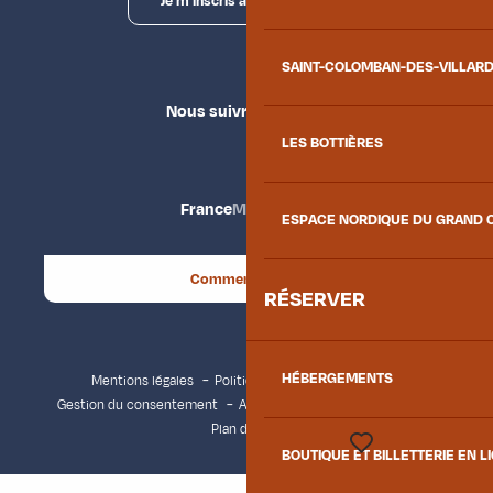
Je m'inscris à la newsletter
SAINT-COLOMBAN-DES-VILLAR
Nous suivre
LES BOTTIÈRES
France
Maurienne
ESPACE NORDIQUE DU GRAND 
Comment venir ?
RÉSERVER
HÉBERGEMENTS
Mentions légales
Politique de confidentialité
Gestion du consentement
Accessibilité : non conforme
Plan du site
BOUTIQUE ET BILLETTERIE EN L
Voir les favoris