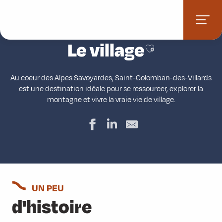
Aller
Accueil
Stations villages
Saint-Colomban-des-Villards
au
Le village
contenu
principal
Le village
Ajouter aux favor
Au coeur des Alpes Savoyardes, Saint-Colomban-des-Villards
est une destination idéale pour se ressourcer, explorer la
montagne et vivre la vraie vie de village.
UN PEU
d'histoire