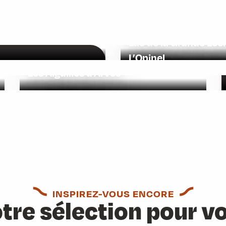
Lac de la Grande Léc
L’Opinel
Les Aiguilles d’Arves
Le Grand Filon
INSPIREZ-VOUS ENCORE
tre sélection pour v