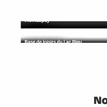
Montsapey
Lac des Hurtières
Base de loisirs du Lac Bleu
Les lacets de Montvernier
No