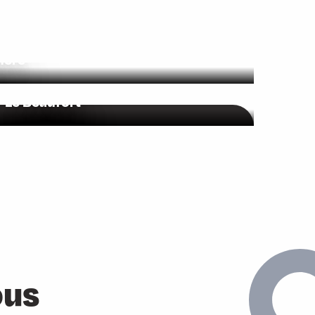
hère
Le Beaufort
Col du Glandon et Col de
la Madeleine
ous