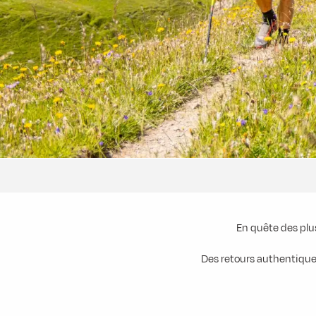
En quête des plu
Des retours authentique
Marmottes et paysage d'exception
La Basse du Gerbier au pied des
Tranquillité et vue imprenable
Aiguilles d'Arves