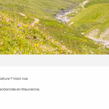
ature ? Voici nos
 randonnée en Maurienne.
Cascade et sous-bois
Pierrier et immersion totale
ean
Sentier des Droux
Lac et Col de la Croix
favoris