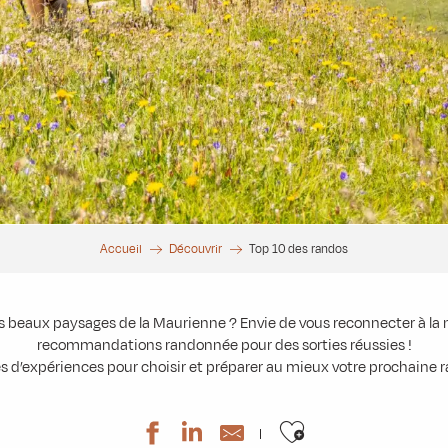
Accueil
Découvrir
Top 10 des randos
s beaux paysages de la Maurienne ? Envie de vous reconnecter à la n
recommandations randonnée pour des sorties réussies !
s d’expériences pour choisir et préparer au mieux votre prochaine
Patrimoine et accessibilité
Les Hauts de Saint-J
Lac et paysages rocheux
Ajouter aux 
Lac des Balmettes