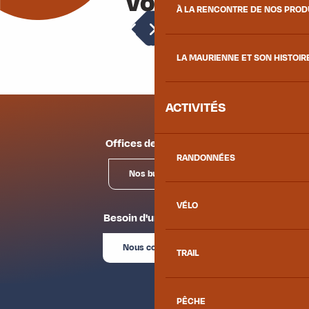
vous
À LA RENCONTRE DE NOS PRO
Restaurant de la Résidence Jean Baghe
Hébergements
L'Évidence
Auberge du Coin
LA MAURIENNE ET SON HISTOIR
L'Escale Gourmande
ACTIVITÉS
Offices de tourisme
RANDONNÉES
Nos bureaux
VÉLO
Besoin d'un conseil ?
Nous contacter
TRAIL
PÊCHE