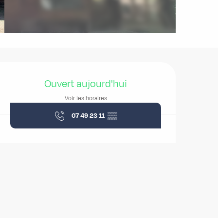
Ouverture et coordonnées
Ouvert aujourd'hui
Voir les horaires
07 49 23 11
▒▒