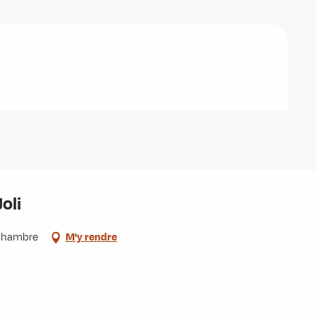
oli
-Chambre
M'y rendre