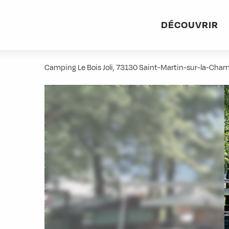
Aller
Accueil
Pratique
Restaurants
Bar brasserie Camping l
au
DÉCOUVRIR
contenu
Bar brasserie Camping le Bois Joli
principal
Camping Le Bois Joli, 73130 Saint-Martin-sur-la-Cha