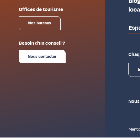
Blog
loc
Offices de tourisme
Nos bureaux
Esp
Besoin d'un conseil ?
Chaqu
Nous contacter
J
Nous
Mentio