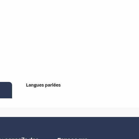
Langues parlées
Langues parlées