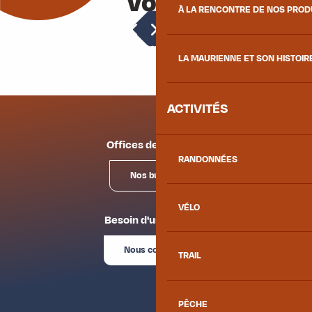
vous
À LA RENCONTRE DE NOS PRO
Champfleuri 1 - N°6
Météo
O'Mikely N°13
Les Aiguilles d'Arves - N°29
LA MAURIENNE ET SON HISTOIR
O'Mikely N°10
ACTIVITÉS
Offices de tourisme
RANDONNÉES
Nos bureaux
VÉLO
Besoin d'un conseil ?
Nous contacter
TRAIL
PÊCHE