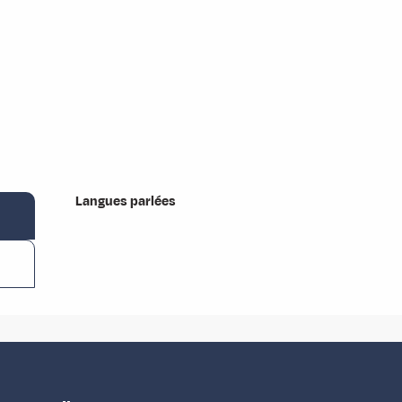
Langues parlées
Langues parlées