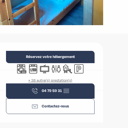
Ouverture et coordonnées
Réservez votre hébergement
Lave linge
Lave vaisselle
Télévision
Toilettes
Jeux pour enfants / Espace jeux
Parking
+ 38 autre(s) prestation(s)
04 79 59 31
▒▒
Contactez-nous