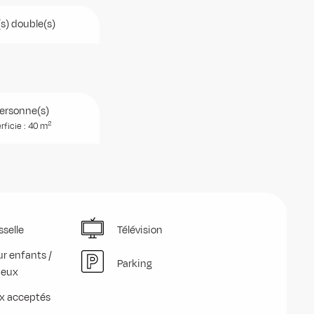
(s) double(s)
ersonne(s)
2
rficie : 40 m
sselle
Télévision
r enfants /
Parking
jeux
x acceptés