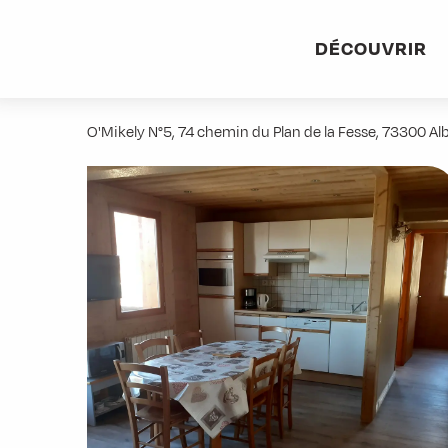
Aller
Accueil
Pratique
Hébergements
O'Mikely N°5
au
DÉCOUVRIR
contenu
O'Mikely N°5
principal
O'Mikely N°5, 74 chemin du Plan de la Fesse, 73300 A