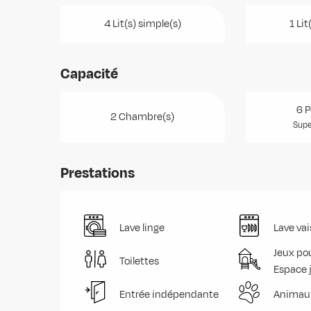
4 Lit(s) simple(s)
1 Lit
Capacité
6 P
2 Chambre(s)
Supe
Prestations
Lave linge
Lave vai
Jeux pou
Toilettes
Espace 
Entrée indépendante
Animau