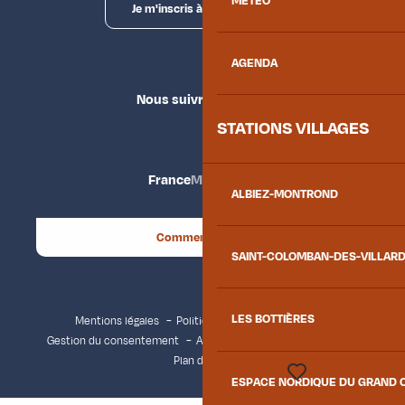
MÉTÉO
Je m'inscris à la newsletter
AGENDA
Nous suivre
STATIONS VILLAGES
France
Maurienne
ALBIEZ-MONTROND
Comment venir ?
SAINT-COLOMBAN-DES-VILLAR
LES BOTTIÈRES
Mentions légales
Politique de confidentialité
Gestion du consentement
Accessibilité : non conforme
Plan du site
ESPACE NORDIQUE DU GRAND 
Voir les favoris