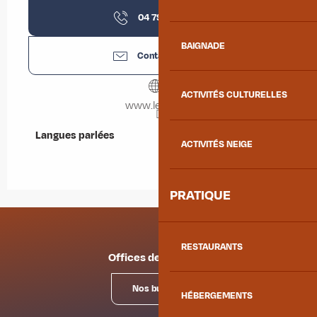
04 79 83 17
▒▒
BAIGNADE
Contactez-nous
ACTIVITÉS CULTURELLES
www.le-sun.fr
Langues parlées
Langues parlées
ACTIVITÉS NEIGE
PRATIQUE
RESTAURANTS
Offices de tourisme
Nos bureaux
HÉBERGEMENTS