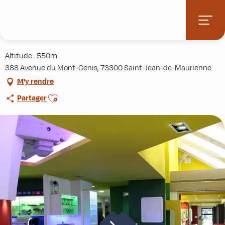
Aller
Accueil
Pratique
Restaurants
Le Sun
au
contenu
Le Sun
principal
Altitude : 550m
388 Avenue du Mont-Cenis, 73300 Saint-Jean-de-Maurienne
M'y rendre
Ajouter aux favoris
Partager