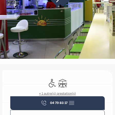
Ouverture et coordonnées
Accès handicapés
Terrasse
+ 1 autre(s) prestation(s)
04 79 83 17
▒▒