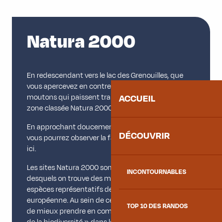
Natura 2000
En redescendant vers le lac des Grenouilles, que
vous apercevez en contre-bas au milieu des
moutons qui paissent tranquillement, dans une
ACCUEIL
zone classée Natura 2000.
En approchant doucement, et sans la déranger,
DÉCOUVRIR
vous pourrez observer la faune aquatique qui vit
ici.
Les sites Natura 2000 sont des espaces au sein
INCONTOURNABLES
desquels on trouve des milieux naturels et des
espèces représentatifs de la biodiversité
européenne. Au sein de ces espaces, l’objectif est
TOP 10 DES RANDOS
de mieux prendre en compte l’enjeu « Préservation