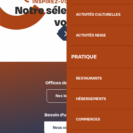
INSPIREZ-VOUS ENCORE
Notre sélection pour
ACTIVITÉS CULTURELLES
vous
Randonnée au Grand Coin
ACTIVITÉS NEIGE
PRATIQUE
RESTAURANTS
Offices de tourisme
Nos bureaux
HÉBERGEMENTS
Besoin d'un conseil ?
COMMERCES
Nous contacter