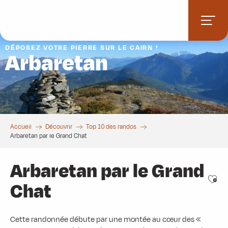
Aller
au
contenu
principal
DÉPOSEZ VOTRE PIERRE SUR LE CAIRN !
Arbaretan
Accueil
Découvrir
Top 10 des randos
Arbaretan par le Grand Chat
Arbaretan par le Grand
Ajou
Chat
Cette randonnée débute par une montée au cœur des «