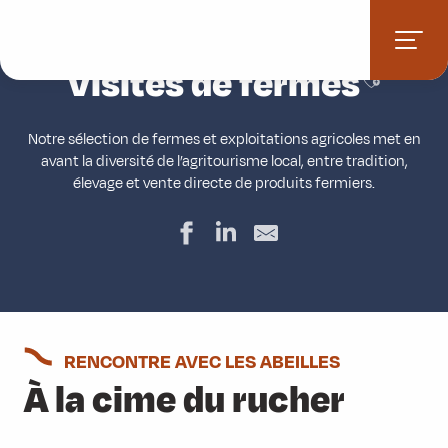
Aller
Accueil
Activités
Avec les animaux
Visites de fermes
au
contenu
Visites de fermes
Ajouter a
principal
Notre sélection de fermes et exploitations agricoles met en
avant la diversité de l’agritourisme local, entre tradition,
élevage et vente directe de produits fermiers.
RENCONTRE AVEC LES ABEILLES
À la cime du rucher