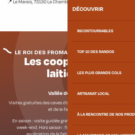
📍 Le Marais, 73130 La Chambre
DÉCOUVRIR
INCONTOURNABLES
LE ROI DES FROMAGES, LE BEAUFORT
TOP 10 DES RANDOS
Les coopératives
laitières
LES PLUS GRANDS COLS
Vallée des Arves
ARTISANAT LOCAL
Visites gratuites des caves d’affinage du fromage Beaufort
et de la fabrication.
À LA RENCONTRE DE NOS PRO
En saison : visite guidée gratuite tous les matins sauf le
week-end. Hors saison : film sur l’alpage de la vallée,
explication de la fabrication de Beaufort.