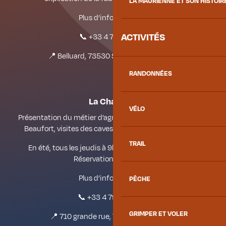
LA MAURIENNE ET SON HISTOIR
Plus d’informations :
ACTIVITÉS
📞 +33 4 79 59 71 77
📍 Belluard, 73530 Saint-Sorlin-d’Arves
RANDONNÉES
La Chambre
VÉLO
Présentation du métier d’agriculteur, de la fabrication de
Beaufort, visites des caves d’affinage et dégustation.
TRAIL
En été, tous les jeudis à 9h. Adulte : 5€, enfant : 2€.
Réservation obligatoire.
Plus d’informations :
PÊCHE
📞 +33 4 79 56 00 90
GRIMPER ET VOLER
📍 710 grande rue, 73130 La Chambre