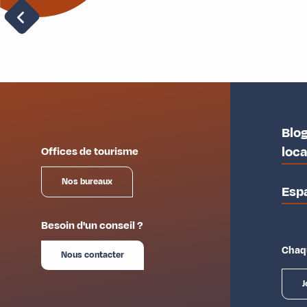
Légende
Location et réparation
Blog
loc
Offices de tourisme
Nos bureaux
Esp
Besoin d'un conseil ?
Chaqu
Nous contacter
J