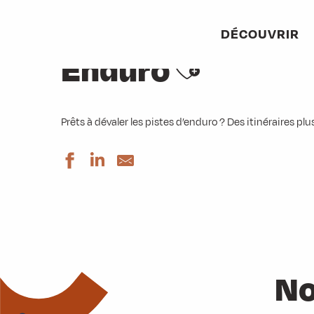
Aller
Accueil
Activités
Vélo
Enduro
au
DÉCOUVRIR
contenu
Ajouter au
Enduro
principal
Prêts à dévaler les pistes d’enduro ? Des itinéraires pl
Colonne
Roches
Opinel
Tré Cret
Chatel
No
Rival
Paroux
1200D