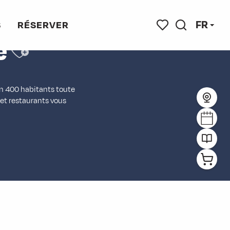
FR
S
RÉSERVER
Ajouter aux favoris
e
Recherche
Voir les favoris
on 400 habitants toute
 et restaurants vous