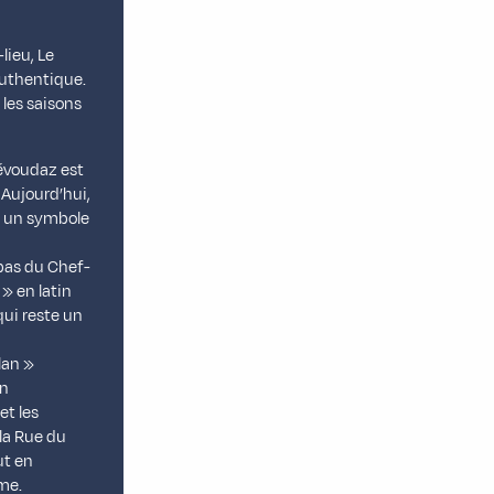
lieu, Le
authentique.
les saisons
évoudaz est
. Aujourd’hui,
u, un symbole
ebas du Chef-
» en latin
qui reste un
lan »
on
et les
 la Rue du
ut en
sme.