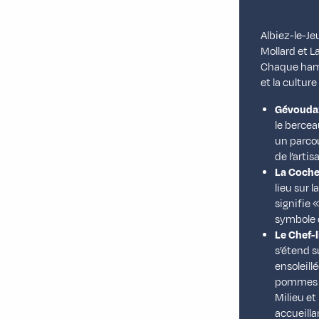
Albiez-le-Je
Mollard et 
Chaque hame
et la culture 
Gévouda
le bercea
un parcou
de l’arti
La Coche
lieu sur 
signifie 
symbole 
Le Chef-l
s’étend s
ensoleillé
pommes de
Milieu et
accueilla