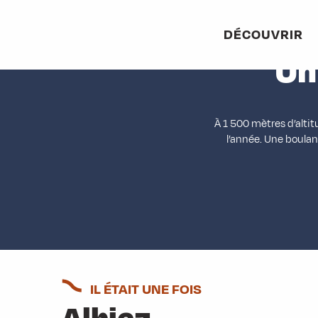
Aller
au
DÉCOUVRIR
contenu
Un
principal
À 1 500 mètres d’alti
l’année. Une boulan
IL ÉTAIT UNE FOIS