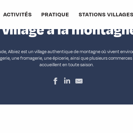
Accueil
Stations villages
Albiez-Montrond
Un village à la montagne
ACTIVITÉS
PRATIQUE
STATIONS VILLAGE
 village à la montagn
tude, Albiez est un village authentique de montagne où vivent envir
gerie, une fromagerie, une épicerie, ainsi que plusieurs commerces
accueillent en toute saison.