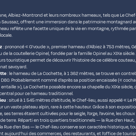
une, Albiez-Montrond et leurs nombreux hameaux, tels que Le Chef-
La Saussaz, offrent une immersion dans le patrimoine montagnard 
au reflète une facette unique de la vie en montagne, rythmée par 
locale.
z
: prononcé « G’voude », premier hameau d’Albiez à 753 mètres, G
u de la coutellerie Opinel, fondée par la famille Opinel au XIXe siècle
rs touristique permet de découvrir l’histoire de ce célèbre coutea
sanat savoyard.
tte
: le hameau de La Cochette, à 1 362 mètres, se trouve en contr
la D80. Probablement nommé d’après sa position encaissée (« cocha 
« entaille »), La Cochette possède encore sa chapelle du XIXe siècle, 
central pour ce hameau traditionnel.
ieu
: situé à 1 545 mètres d’altitude, le Chef-lieu, aussi appelé « Le P
ur un vaste plateau alpin, rare à cette hauteur. Grâce à son expositi
e, ses terres étaient cultivées pour le seigle, l’orge, l’avoine, les choux 
 terre. Réparti en trois quartiers traditionnels — la Rue d’en Haut,
 la Rue d’en Bas — le Chef-lieu conserve son caractère historique, to
nt aujourd’hui des commerces, des restaurants, et l’office de touri