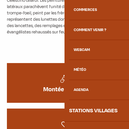
Celestino Gilardi. Les peintures murales et les autels
latéraux parachèvent l’unité de l’oeuvre intérieure : le
COMMERCES
trompe-l’oeil, peint par les frères Moretti sur les voûtes,
représentent des lunettes dont s’échappent des angelots,
des lancettes, des remplages en faux stuc et les quatre
COMMENT VENIR ?
évangélistes rehaussés sur feuille d’or.
WEBCAM
MÉTÉO
Montée cycliste
AGENDA
STATIONS VILLAGES