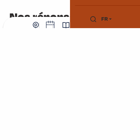
Voir les favoris
Nos réponses
FR
Recherche
À VOS QUESTIONS
Webcam
Agenda
Brochures
Boutique / Billetterie
Quelles activités à faire pour les enfants ?
Où peut-on pêcher ?
Quelles sont les balades à pied à ne pas rater
?