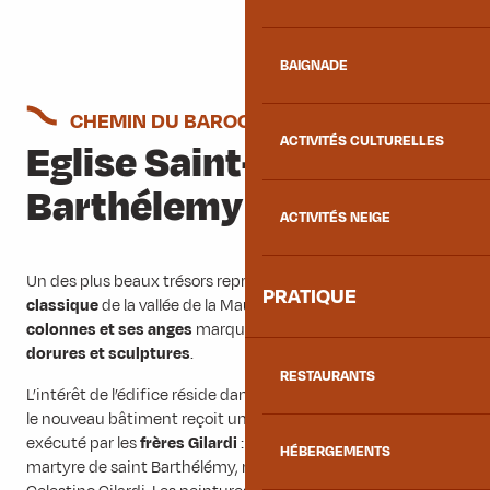
BAIGNADE
CHEMIN DU BAROQUE
ACTIVITÉS CULTURELLES
Eglise Saint-
Barthélemy
ACTIVITÉS NEIGE
Un des plus beaux trésors représentatifs du
style néo-
PRATIQUE
classique
de la vallée de la Maurienne,
son retable, ses
colonnes et ses anges
marquent par leurs somptueuses
dorures et sculptures
.
RESTAURANTS
L’intérêt de l’édifice réside dans son décor intérieur. En 1875,
le nouveau bâtiment reçoit un
somptueux maitre-autel
exécuté par les
frères Gilardi
: la toile centrale figure le
HÉBERGEMENTS
martyre de saint Barthélémy, réalisée en 1875 par Pier