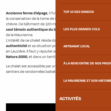
TOP 10 DES RANDOS
Ancienne ferme d’alpage
, il fut utilisé pour la fabrication et
la conservation de la tome de vaches ou du fromage de
chèvre. Ce bâtiment de 120 m² au sol est actuellement le
LES PLUS GRANDS COLS
seul témoin authentique du bâti montagnard
de la vallée
de la Maurienne.
L’intérêt de ce chalet réside dans
son caractère, son
authenticité
et sa situation privilégiée pour les randonnées
ARTISANAT LOCAL
en Lauzière. Il faut y rajouter son implantation dans la
zone
Natura 2000
, et dans un territoire classé
Zone Beaufort
.
À LA RENCONTRE DE NOS PRO
Le chalet est accessible par une piste forestière ou des
sentiers de randonnées balisés.
LA MAURIENNE ET SON HISTOIR
ACTIVITÉS