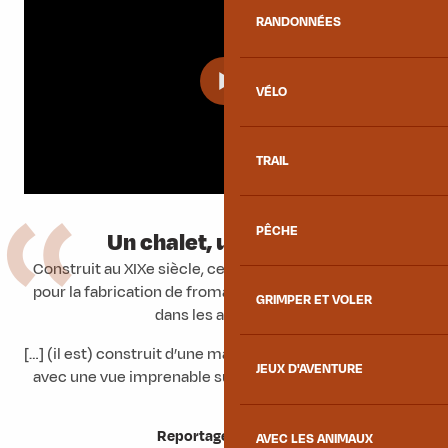
RANDONNÉES
VÉLO
TRAIL
PÊCHE
Un chalet, une histoire
Construit au XIXe siècle, ce chalet d’alpage était utilisé
pour la fabrication de fromage avant d’être abandonné
GRIMPER ET VOLER
dans les années 60.
[…] (il est) construit d’une manière tout à fait traditionnel
JEUX D'AVENTURE
avec une vue imprenable sur la vallée de la Maurienne.
Reportage France 3
AVEC LES ANIMAUX