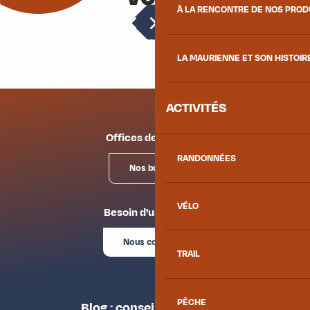
À LA RENCONTRE DE NOS PRO
Théâtre Gérard Philipe
LA MAURIENNE ET SON HISTOIR
ACTIVITÉS
Offices de tourisme
RANDONNÉES
Nos bureaux
VÉLO
Besoin d'un conseil ?
Nous contacter
TRAIL
PÊCHE
Blog : conseils des locaux