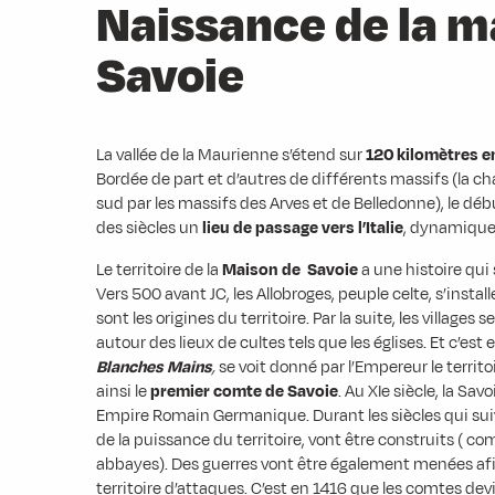
Naissance de la m
Savoie
La vallée de la Maurienne s’étend sur
120 kilomètres en
Bordée de part et d’autres de différents massifs (la c
sud par les massifs des Arves et de Belledonne), le débu
des siècles un
lieu de passage vers l’Italie
, dynamique 
Le territoire de la
Maison de Savoie
a une histoire qui s
Vers 500 avant JC, les Allobroges, peuple celte, s’instal
sont les origines du territoire. Par la suite, les villag
autour des lieux de cultes tels que les églises. Et c’es
Blanches Mains
,
se voit donné par l’Empereur le territo
ainsi le
premier comte de Savoie
. Au XIe siècle, la Sav
Empire Romain Germanique. Durant les siècles qui su
de la puissance du territoire, vont être construits ( 
abbayes). Des guerres vont être également menées afi
territoire d’attaques. C’est en 1416 que les comtes de