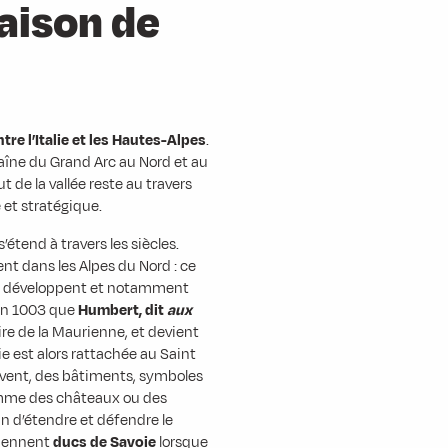
aison de
tre l’Italie et les Hautes-Alpes
.
haîne du Grand Arc au Nord et au
t de la vallée reste au travers
et stratégique.
’étend à travers les siècles.
lent dans les Alpes du Nord : ce
es se développent et notamment
t en 1003 que
Humbert, dit
aux
ire de la Maurienne, et devient
oie est alors rattachée au Saint
ivent, des bâtiments, symboles
comme des châteaux ou des
n d’étendre et défendre le
viennent
ducs de Savoie
lorsque