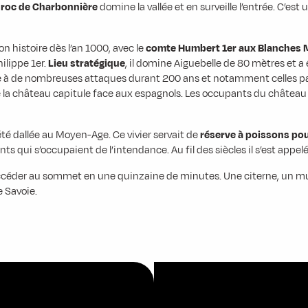
roc de Charbonnière
domine la vallée et en surveille l’entrée. C’e
on histoire dès l’an 1000, avec le
comte Humbert 1er aux Blanches 
ilippe 1er.
Lieu stratégique
, il domine Aiguebelle de 80 mètres et a
ace à de nombreuses attaques durant 200 ans et notamment celles par
 que la château capitule face aux espagnols. Les occupants du châtea
a été dallée au Moyen-Age. Ce vivier servait de
réserve à poissons pou
 qui s’occupaient de l’intendance. Au fil des siècles il s’est appel
céder au sommet en une quinzaine de minutes. Une citerne, un mur 
e Savoie.