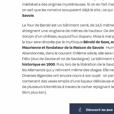
médiéval a des origines mystérieuses. Si on en fait me
on sait que les romains occupaient déjà le site ; ce qui
Savoie
.
La Tour de Berold est un bâtiment carré, de 14,5 mètre
atteignent une vingtaine de mètres de hauteur. Ce de
donjon d’un château aujourd’hui disparu. Mise à mal pa
la tour sera rénovée par le mythique
Bérold de Saxe, 
Maurienne et fondateur de la Maison de Savoie
: Hum
Abandonnée, dans le courant XVIIème siècle, elle sera
Félix (duc de Savoie et roi de Sardaigne). Le bâtiment 
historique en 1900
. Puis, lors de la libération de la S
les Allemands qui y retinrent même des otages. Elle ne 
Diverses légendes ont encore cours à son sujet : on 
contenant des vases emplis d’une liqueur délicieuse e
de plusieurs kilomètres à travers le rocher rejoignant l
6km plus loin).
Découvrir les jeux