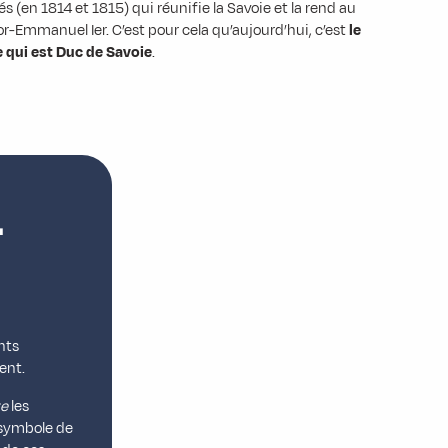
és (en 1814 et 1815) qui réunifie la Savoie et la rend au
r-Emmanuel Ier. C’est pour cela qu’aujourd’hui, c’est
le
 qui est Duc de Savoie
.
-
nts
ent.
te
les
e symbole de