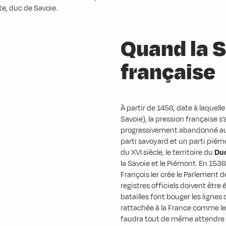
e, duc de Savoie.
Quand la 
française
À partir de 1456, date à laquell
Savoie), la pression française 
progressivement abandonné au p
parti savoyard et un parti pié
du XVI siècle, le territoire du
Duc
la Savoie et le Piémont. En 1536
François Ier crée le Parlement d
registres officiels doivent être
batailles font bouger les lignes 
rattachée à la France comme le
faudra tout de même attendre