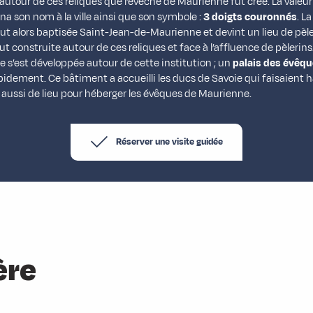
est autour de ces reliques que l’évêché de Maurienne fut créé. La valeu
na son nom à la ville ainsi que son symbole :
3 doigts couronnés
. La
t alors baptisée Saint-Jean-de-Maurienne et devint un lieu de pèle
ut construite autour de ces reliques et face à l’affluence de pèlerins.
ille s’est développée autour de cette institution ; un
palais des évêq
pidement. Ce bâtiment a accueilli les ducs de Savoie qui faisaient hal
 aussi de lieu pour héberger les évêques de Maurienne.
Réserver une visite guidée
ère