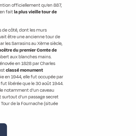
ntion officiellement qu’en 887,
 en fait
la plus vieille tour de
s de côté, dont les murs
vait être une ancienne tour de
r les Sarrasins au Xème siècle,
ancêtre du premier Comte de
bert aux blanches mains.
 rénovée en 1828 par Charles
est
classé monument
avoie en 1944, elle fut occupée par
fut libérée que le 30 août 1944.
parle notamment d’un caveau
t surtout d’un passage secret
a Tour de la Fournache (située