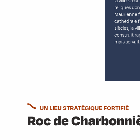
la ville. C’
reliques don
Maurienne fu
cathédrale f
siècles, la v
construit ra
mais servait
UN LIEU STRATÉGIQUE FORTIFIÉ
Roc de Charbonni