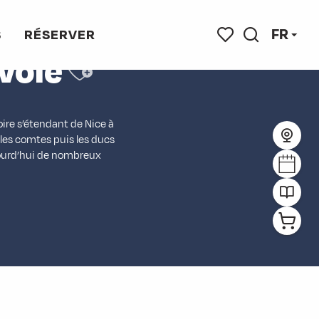
avoie
FR
S
RÉSERVER
Ajouter aux favor
avoie
Recherche
Voir les favoris
oire s’étendant de Nice à
 les comtes puis les ducs
jourd’hui de nombreux