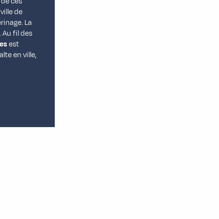
r de ces
 ville de
rinage. La
 Au fil des
ues
est
te en ville,