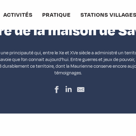
eil
Découvrir
La Maurienne et son histoire
Histoire de la maison de S
ACTIVITÉS
PRATIQUE
STATIONS VILLAGE
re de la maison de S
une principauté qui, entre le Xe et XVe siècle a administré un territ
Savoie que l’on connait aujourd’hui. Entre guerres et jeux de pouvoir,
 durablement ce territoire, dont la Maurienne conserve encore au
témoignages.