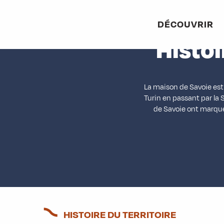
Aller
Accu
au
DÉCOUVRIR
contenu
Histoi
principal
La maison de Savoie est 
Turin en passant par la 
de Savoie ont marqué
HISTOIRE DU TERRITOIRE