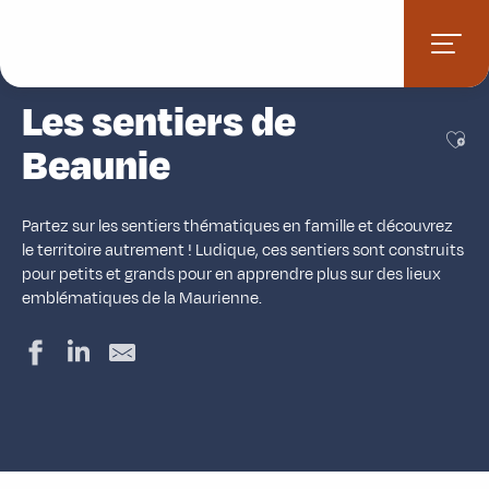
Aller
Accueil
Activités
Jeux d’aventure
Sentiers thématiques
au
Les sentiers de Beaunie
contenu
principal
Les sentiers de
Ajou
Beaunie
Partez sur les sentiers thématiques en famille et découvrez
le territoire autrement ! Ludique, ces sentiers sont construits
pour petits et grands pour en apprendre plus sur des lieux
emblématiques de la Maurienne.