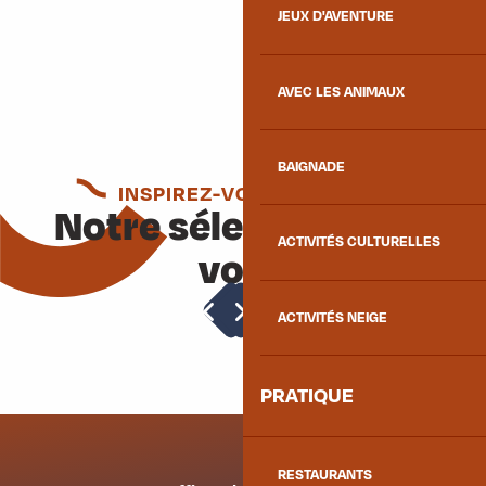
JEUX D'AVENTURE
AVEC LES ANIMAUX
BAIGNADE
INSPIREZ-VOUS ENCORE
Notre sélection pour
ACTIVITÉS CULTURELLES
vous
Les Sentiers Thématiques des Villards
ACTIVITÉS NEIGE
PRATIQUE
RESTAURANTS