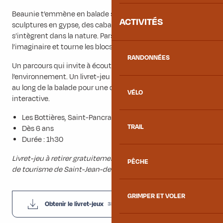
Beaunie t’emmène en balade sur un sentier où des
ACTIVITÉS
sculptures en gypse, des cabanes en bois et des jeux
s’intègrent dans la nature. Pars à la rencontre des esprits de
l’imaginaire et tourne les blocs pour répondre aux énigmes.
RANDONNÉES
Un parcours qui invite à écouter et observer
l’environnement. Un livret-jeu accompagne les enfants tout
au long de la balade pour une découverte ludique et
VÉLO
interactive.
Les Bottières, Saint-Pancrace
TRAIL
Dès 6 ans
Durée : 1h30
Livret-jeu à retirer gratuitement dans les bureaux de l’office
PÊCHE
de tourisme de Saint-Jean-de-Maurienne ou des Bottières.
GRIMPER ET VOLER
Obtenir le livret-jeux
3MB