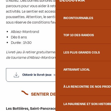
DÉCOUVRIR
d’Albiez. Des bornes sonores sont installées tout au long du
parcours pour vous aider à retrouver les solutions des
activités. Le sentier est accessible aux PMR et en
poussettes. Attention, le sentier est ouvert de mai à octobre
INCONTOURNABLES
sous réserve de conditions favorables.
Albiez-Montrond
TOP 10 DES RANDOS
Dès 6 ans
Durée : 1h30
Livret-jeu à retirer gratuitement dans les bureaux de l’office
LES PLUS GRANDS COLS
de tourisme d’Albiez-Montrond
ARTISANAT LOCAL
Obtenir le livret-jeux
5MB
À LA RENCONTRE DE NOS PRO
SENTIER DES CABANES
LA MAURIENNE ET SON HISTOIR
Les Bottières, Saint-Pancrace