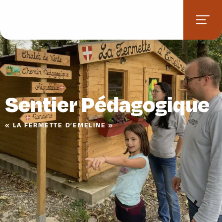
Aller
au
contenu
principal
Sentier Pédagogique
« LA FERMETTE D’EMELINE »