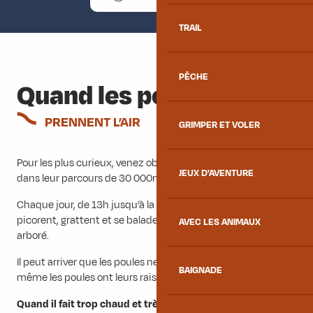
TRAIL
PÊCHE
Quand les poules
PRENNENT L’AIR
GRIMPER ET VOLER
Pour les plus curieux, venez observez les poules en extérieur
JEUX D'AVENTURE
dans leur parcours de 30 000m2.
Chaque jour, de 13h jusqu’à la tombée de la nuit, elles
picorent, grattent et se baladent dans leur grand parcours
AVEC LES ANIMAUX
arboré.
Il peut arriver que les poules ne soient pas dehors, et oui…
BAIGNADE
même les poules ont leurs raisons !
Quand il fait trop chaud et très ensoleillé
: Les poules n’ont