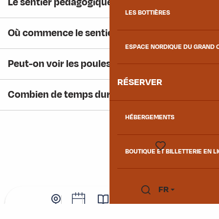
Le sentier pédagogique est-il gratuit ?
LES BOTTIÈRES
Où commence le sentier ?
ESPACE NORDIQUE DU GRAND 
Peut-on voir les poules en extérieur ?
RÉSERVER
Combien de temps dure la balade ?
HÉBERGEMENTS
BOUTIQUE ET BILLETTERIE EN L
Voir les favoris
FR
INSPIREZ-VOUS ENCORE
Recherche
Notre sélection pour
Webcam
Agenda
Brochures
Boutique / Billetterie