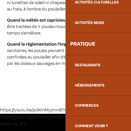
ni lunettes de soleil ni chapeau ! Elles préfèrent rester bien
ACTIVITÉS CULTURELLES
au frais, à l’ombre du poulailler.
Quand la météo est capricieuse
: Elles n’aiment pas du tout
ACTIVITÉS NEIGE
être traitées de « poules mouillées » et attendent que le
temps s’améliore.
PRATIQUE
Quand la réglementation l’impose
: Pour des raisons
sanitaires, les poules peuvent être temporairement
confinées au poulailler afin d’éviter les maladies transmises
par les oiseaux sauvages en migration.
RESTAURANTS
HÉBERGEMENTS
COMMERCES
https://youtu.be/p0KmMyjmnl8?si=YSjo7n0mIo719RtI" />
https://youtu.be/p0KmMyjmnl8?si=YSjo7n0mIo719RtI" data-
ratio="16_9">
COMMENT VENIR ?