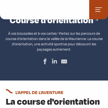
Aller
Accueil
Activités
Jeux d’aventure
Course d’orientation
au
contenu
Course d’orientation
Ajoute
principal
À vos boussoles et à vos cartes ! Partez sur les parcours de
course d’orientation dans la vallée de la Maurienne. La course
d’orientation, une activité sportive pour découvrir les
paysages autrement.
L'APPEL DE L'AVENTURE
La course d'orientation