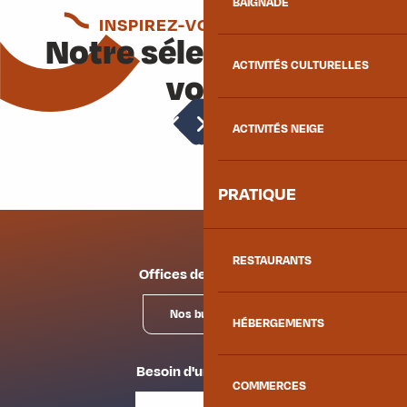
BAIGNADE
INSPIREZ-VOUS ENCORE
Notre sélection pour
ACTIVITÉS CULTURELLES
vous
Parcours conté
ACTIVITÉS NEIGE
PRATIQUE
RESTAURANTS
Offices de tourisme
Nos bureaux
HÉBERGEMENTS
Besoin d'un conseil ?
COMMERCES