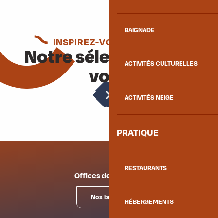
BAIGNADE
INSPIREZ-VOUS ENCORE
Notre sélection pour
ACTIVITÉS CULTURELLES
vous
Location de matériel
ACTIVITÉS NEIGE
PRATIQUE
RESTAURANTS
Offices de tourisme
Nos bureaux
HÉBERGEMENTS