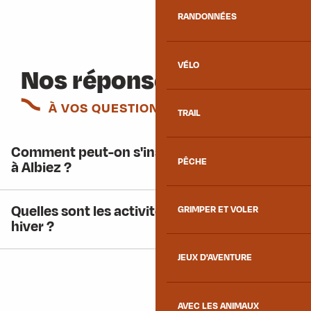
RANDONNÉES
VÉLO
Nos réponses
À VOS QUESTIONS
TRAIL
Comment peut-on s'inscrire aux animations
PÊCHE
à Albiez ?
Quelles sont les activités à faire à Albiez en
GRIMPER ET VOLER
hiver ?
JEUX D'AVENTURE
AVEC LES ANIMAUX