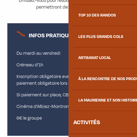
Cours de Qi Gong au Plan d'eau
Unissez-vous pour résoudre les énigmes qui vous
Zen Altitude
permettront de vous échapper !
Cours de Qi Gong
TOP 10 DES RANDOS
Séance de Do In
Soirée Astronomie
INFOS PRATIQUES
LES PLUS GRANDS COLS
Du mardi au vendredi
ARTISANAT LOCAL
Créneau d’1h
Inscription obligatoire avant 17h30 la veille et
À LA RENCONTRE DE NOS PRO
paiement obligatoire lors de l’inscription
Si paiement sur place, CB uniquement
LA MAURIENNE ET SON HISTOIR
Cinéma d’Albiez-Montrond
6€ le groupe
ACTIVITÉS