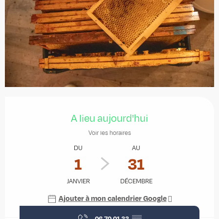
Ouverture et coordonnées
A lieu aujourd'hui
Voir les horaires
DU
AU
1
31
JANVIER
DÉCEMBRE
Ajouter à mon calendrier Google
06 70 01 33
▒▒