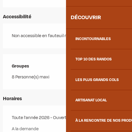
Accessibilité
DÉCOUVRIR
Non accessible en fauteuil roulant
INCONTOURNABLES
TOP 10 DES RANDOS
Groupes
Groupes
8 Personne(s) maxi
LES PLUS GRANDS COLS
Horaires
ARTISANAT LOCAL
Toute l'année 2026 - Ouvert tous les jours
À LA RENCONTRE DE NOS PRO
A la demande