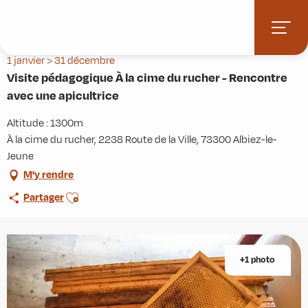
Aller
Accueil
Agenda
au
Visite pédagogique À la cime du rucher - Rencontre avec une apicultrice
contenu
principal
1 janvier > 31 décembre
Visite pédagogique À la cime du rucher - Rencontre
avec une apicultrice
Altitude : 1300m
À la cime du rucher, 2238 Route de la Ville, 73300 Albiez-le-
Jeune
M'y rendre
Ajouter aux favoris
Partager
+1 photo