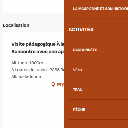
LA MAURIENNE ET SON HISTOIR
Localisation
ACTIVITÉS
Visite pédagogique À la cime du rucher -
RANDONNÉES
Rencontre avec une apicultrice
Altitude : 1300m
À la cime du rucher, 2238 Route de la Ville, 73300
VÉLO
Albiez-le-Jeune
M'y rendre
TRAIL
PÊCHE