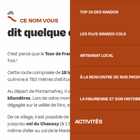
TOP 10 DES RANDOS
CE NOM VOUS
dit quelque chose ?
LES PLUS GRANDS COLS
C’est parce que le
Tour de France
y est déjà passé plusieurs
ARTISANAT LOCAL
fois !
Cette route composée de
18 lacets
à flanc de montagne
À LA RENCONTRE DE NOS PRO
culmine à 782 mètres d’altitude.
Au départ de Pontamafrey, il vous faudra grimper
3
kilomètres
. Lors de votre montée, profitez de la vue
LA MAURIENNE ET SON HISTOIR
dégagée sur la vallée de l’Arc, avant d’arriver à Montvernier.
De ce village, il est possible de continuer votre ascension
ACTIVITÉS
jusqu’au
col du Chaussy
(à 1 533 mètres d’altitude) ou
même d’aller au col de la Madeleine.