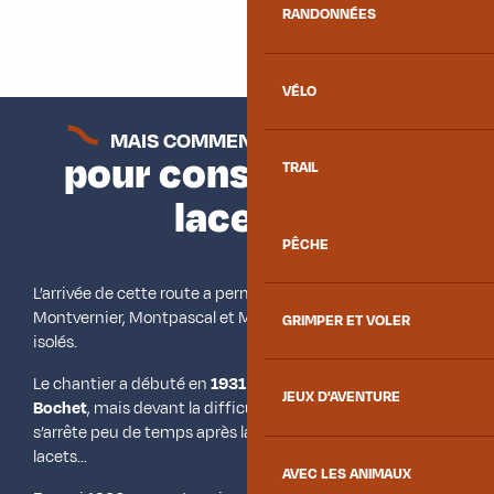
RANDONNÉES
VÉLO
MAIS COMMENT ONT-ILS FAIT
pour construire ces
TRAIL
lacets ?
PÊCHE
L’arrivée de cette route a permis aux villages de
Montvernier, Montpascal et Montbrunal de ne plus être
GRIMPER ET VOLER
isolés.
Le chantier a débuté en
1931 avec l’ingénieur Boniface
JEUX D'AVENTURE
Bochet
, mais devant la difficulté de la tâche, le chantier
s’arrête peu de temps après la construction des premiers
lacets…
AVEC LES ANIMAUX