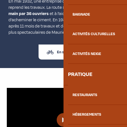
En mai 1932, une entreprise de Saint-Jean-de-Maurienne
reprend les travaux. La route sera réalisée entièrement
à la
main par 36 ouvriers
et à l’aide d’un camion permettant
BAIGNADE
d’acheminer le ciment. En 1933, la construction prend fin
après 11 mois de travaux et devient une des routes les
plus spectaculaires de Maurienne et de Savoie.
ACTIVITÉS CULTURELLES
En savoir plus
ACTIVITÉS NEIGE
PRATIQUE
RESTAURANTS
HÉBERGEMENTS