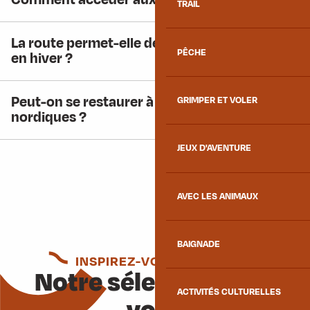
TRAIL
La route permet-elle de relier les deux foyers
PÊCHE
en hiver ?
Peut-on se restaurer à proximité des foyers
GRIMPER ET VOLER
nordiques ?
JEUX D'AVENTURE
AVEC LES ANIMAUX
BAIGNADE
INSPIREZ-VOUS ENCORE
Notre sélection pour
ACTIVITÉS CULTURELLES