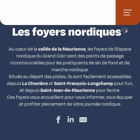
Aller
Accueil
Stations villages
Espace nordique du Grand Coin
au
Les foyers nordiques
contenu
principal
Les foyers nordiques
Ajoute
Au cœur de la
vallée de la Maurienne
, les foyers de l’Espace
nordique du Grand Coin sont des points de passage
incontournables pour les pratiquants de ski de fond et de
marche nordique.
Situés au départ des pistes, ils sont facilement accessibles
depuis
La Chambre
et
Saint-François-Longchamp
pour l’un,
et depuis
Saint-Jean-de-Maurienne
pour l’autre.
Ces foyers vous accueillent pour vous informer, vous équiper
et profiter pleinement de votre journée nordique.