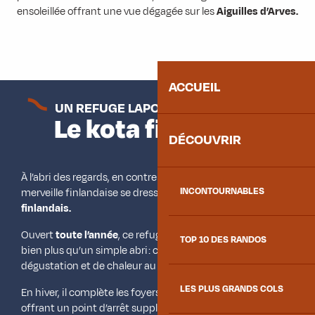
ensoleillée offrant une vue dégagée sur les
Aiguilles d’Arves.
ACCUEIL
UN REFUGE LAPON TRADITIONNEL
Le kota finlandais
DÉCOUVRIR
À l’abri des regards, en contrebas des pistes, une petite
INCONTOURNABLES
merveille finlandaise se dresse parmi les mélèzes : le
kota
finlandais.
Ouvert
toute l’année
, ce refuge en bois traditionnel est
TOP 10 DES RANDOS
bien plus qu’un simple abri : c’est un lieu de rencontre, de
dégustation et de chaleur au cœur de la forêt.
LES PLUS GRANDS COLS
En hiver, il complète les foyers nordiques du domaine en
offrant un point d’arrêt supplémentaire pour les
fondeurs