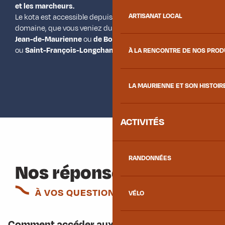
et les marcheurs.
ARTISANAT LOCAL
Le kota est accessible depuis tous les points d’accès du
domaine, que vous veniez du
col du Chaussy, de Saint-
Jean-de-Maurienne
ou
de Bonvillard depuis La Chambre
ou
Saint-François-Longchamp
.
À LA RENCONTRE DE NOS PRO
LA MAURIENNE ET SON HISTOIR
ACTIVITÉS
RANDONNÉES
Nos réponses
À VOS QUESTIONS
VÉLO
Comment accéder aux foyers nordiques ?