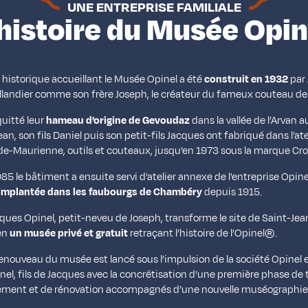
UNE ENTREPRISE FAMILIALE
'histoire du Musée Opin
historique accueillant le Musée Opinel a été
construit en 1932
par 
illandier comme son frère Joseph, le créateur du fameux couteau de
quitté leur
hameau d’origine de Gevoudaz
dans la vallée de l’Arvan 
ean, son fils Daniel puis son petit-fils Jacques ont fabriqué dans l’ate
e-Maurienne, outils et couteaux, jusqu’en 1973 sous la marque Cro
85 le bâtiment a ensuite servi d’atelier annexe de l’entreprise Opinel
implantée dans les faubourgs de Chambéry
depuis 1915.
ques Opinel, petit-neveu de Joseph, transforme le site de Saint-Je
en
un musée privé et gratuit
retraçant l’histoire de l’Opinel®.
renouveau du musée est lancé sous l’impulsion de la société Opinel 
l, fils de Jacques avec la concrétisation d’une première phase de 
ement et de rénovation accompagnés d’une nouvelle muséographie