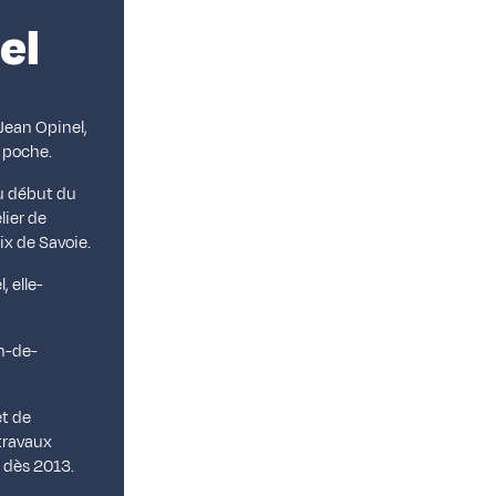
el
Jean Opinel,
 poche.
au début du
lier de
ix de Savoie.
, elle-
an-de-
et de
travaux
 dès 2013.