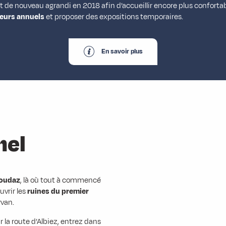
 de nouveau agrandi en 2018 afin d’accueillir encore plus conforta
teurs annuels
et proposer des expositions temporaires.
En savoir plus
nel
voudaz
, là où tout à commencé
uvrir les
ruines du premier
rvan.
 la route d’Albiez, entrez dans