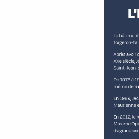
L
Le bâtiment 
forgeron-ta
Après avoir 
XXe siècle, J
Saint-Jean-d
De 1973 à 19
même déjà
En 1989, Jac
Maurienne 
En 2012, le 
Maxime Opine
d’agrandiss