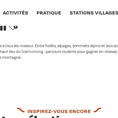
ACTIVITÉS
PRATIQUE
STATIONS VILLAGE
Ajouter aux favoris
il
ous les niveaux. Entre forêts, alpages, sommets alpins et lacs scintil
aut lieu du trail running : parcours roulants pour gagner en vitesse, p
te montagne.
INSPIREZ-VOUS ENCORE
-Villards