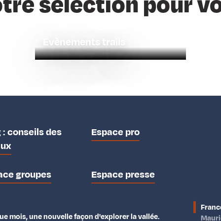
tre sélection pour v
Evènements trails
 : conseils des
Espace pro
aux
ace groupes
Espace presse
Franc
e mois, une nouvelle façon d'explorer la vallée.
Maur