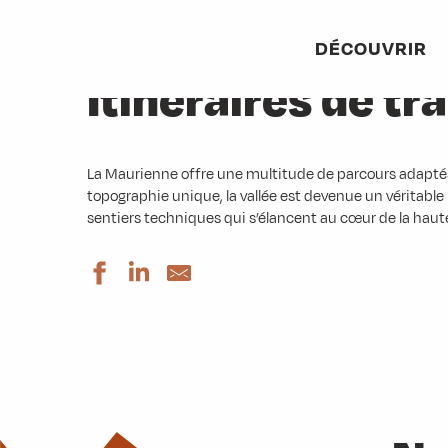
Aller
Accueil
Activités
Trail
Itinéraires de trail
au
DÉCOUVRIR
contenu
Itinéraires de tra
principal
La Maurienne offre une multitude de parcours adaptés à t
topographie unique, la vallée est devenue un véritable h
sentiers techniques qui s’élancent au cœur de la hau
Tour de l'Armélaz
Parcours Trail : Valmaure - Mont Rond - Combe des Roches
Parcours Trail : Verticale du Grand Truc
Double KV du Grand Coin
Parcours Trail : Combe des Roches - Balmettes - Saint-Alban-des
Boucle du Grand Coin