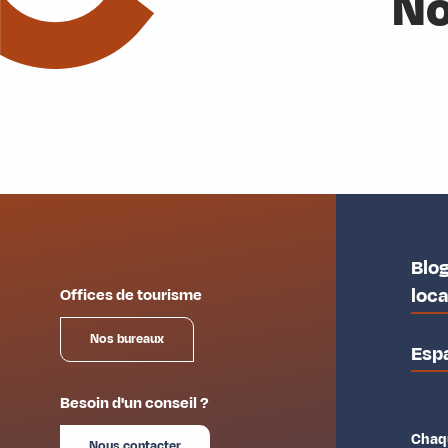
No
Parcours Trail : Croix des Charrières
Boucle de l'Indrion
Boucle d'Hermillon
Tour de l'Armélaz et Indrion
L'Atelier de Fontaine Froide
Grande Boucle
Blog
loc
Offices de tourisme
Nos bureaux
Esp
Besoin d'un conseil ?
Chaqu
Nous contacter