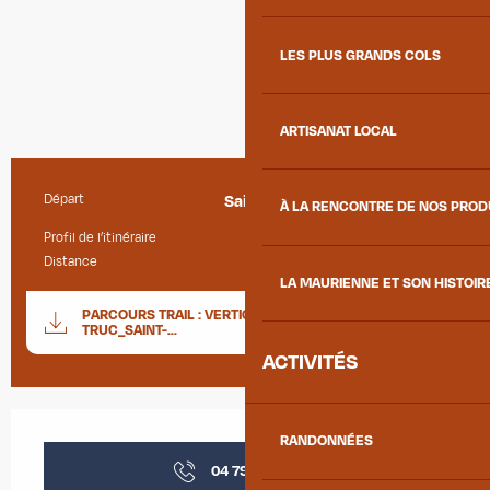
LES PLUS GRANDS COLS
ARTISANAT LOCAL
Départ
Saint-Colomban-des-Villards
Informations pratiques
À LA RENCONTRE DE NOS PRO
Profil de l’itinéraire
Aller / Retour
Distance
6.7 km
LA MAURIENNE ET SON HISTOIR
Documentation
PARCOURS TRAIL : VERTICALE DU GRAND
SECTIO
TRUC_SAINT-...
ACTIVITÉS
Ouverture et coordonnées
RANDONNÉES
04 79 56 35
▒▒