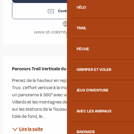
VÉLO
Contactez-nous
TRAIL
www.st-colomban-des-villards.fr
PÊCHE
Description
Parcours Trail Verticale du Grand Truc
GRIMPER ET VOLER
Prenez de la hauteur en rejoignant le sommet du Grand 
Truc. L’effort vertical à la montée sera récompensé par 
JEUX D'AVENTURE
un panorama à 360° avec vue d’un côté sur la vallée des 
Villards et les montagnes de Belledonne, et de l’autre 
sur les stations de la Toussuire et du Corbier avec en 
AVEC LES ANIMAUX
toile de fond, le...
Lire la suite
BAIGNADE