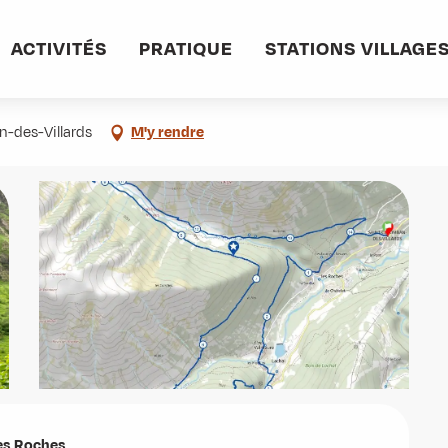
rs Trail : Valmaure - Mont Rond - Combe des Roches
ACTIVITÉS
PRATIQUE
STATIONS VILLAGE
t Rond - Combe des Roches
-des-Villards
M'y rendre
es Roches