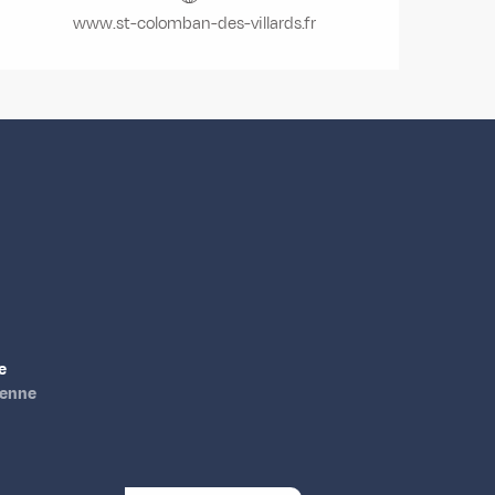
www.st-colomban-des-villards.fr
e
ienne