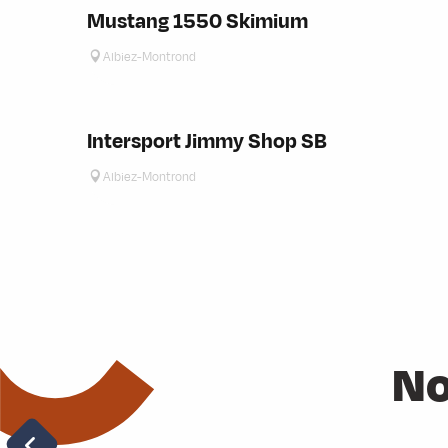
Mustang 1550 Skimium
Albiez-Montrond
Intersport Jimmy Shop SB
Albiez-Montrond
No
Vélo électrique