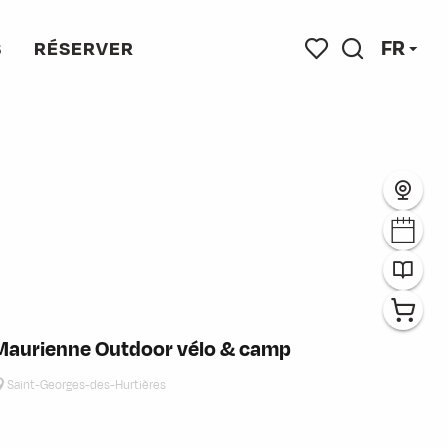
FR
S
RÉSERVER
ris
Recherche
Voir les favoris
Maurienne Outdoor vélo & camp
Saint-Georges-des-Hurtières