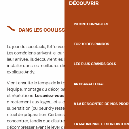
DÉCOUVRIR
INCONTOURNABLES
DANS LES COULISSES
TOP 10 DES RANDOS
Le jour du spectacle, l’effervescence gagne les coulisses. «
Les comédiens arrivent le jour même. Je les accueille dès
leur arrivée, ils découvrent les loges et nous veillons à les
LES PLUS GRANDS COLS
installer dans les meilleures dispositions possibles »,
explique Andy.
Vient ensuite le temps de la technique : rencontre avec
ARTISANAT LOCAL
l’équipe, montage du décor, balances son, réglages lumières
et répétitions.
Le saviez-vous ?
Un ascenseur descend
directement aux loges… et si certains artistes l’évitent par
À LA RENCONTRE DE NOS PRO
superstition (ou peur d’y rester bloqués !), chacun a son
rituel de préparation. Certains se recueillent en loge pour se
concentrer, tandis que d’autres préfèrent flâner en ville pour
LA MAURIENNE ET SON HISTOIR
décompresser avant le lever de rideau.