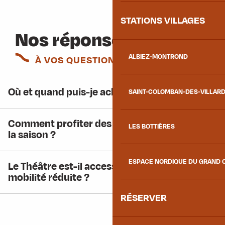
STATIONS VILLAGES
Nos réponses
ALBIEZ-MONTROND
À VOS QUESTIONS
Où et quand puis-je acheter mes billets ?
SAINT-COLOMBAN-DES-VILLAR
Comment profiter des meilleurs tarifs pour
LES BOTTIÈRES
la saison ?
ESPACE NORDIQUE DU GRAND 
Le Théâtre est-il accessible aux personnes à
mobilité réduite ?
RÉSERVER