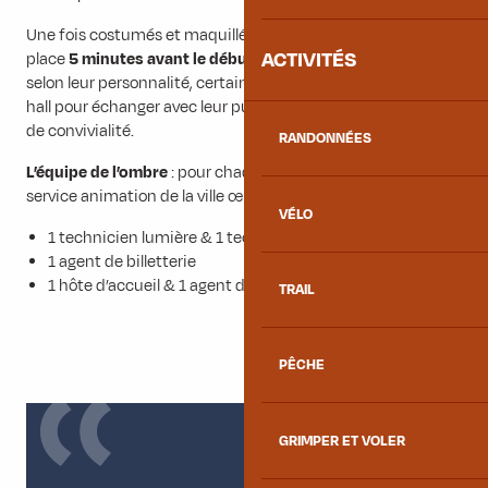
Une fois costumés et maquillés, les artistes se mettent en
ACTIVITÉS
place
5 minutes avant le début.
Après la représentation,
selon leur personnalité, certains comédiens rejoignent le
hall pour échanger avec leur public et partager un moment
de convivialité.
RANDONNÉES
L’équipe de l’ombre
: pour chaque spectacle, 5 agents du
service animation de la ville œuvrent en coulisses :
VÉLO
1 technicien lumière & 1 technicien son
1 agent de billetterie
1 hôte d’accueil & 1 agent de sécurité
TRAIL
PÊCHE
GRIMPER ET VOLER