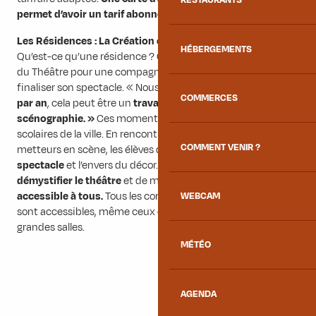
RESTAURANTS
permet d’avoir un tarif abonné à 10€ par spectacle.
»
Les Résidences : La Création en Marche
HÉBERGEMENTS
Qu’est-ce qu’une résidence ? C’est une mise à disposition
du Théâtre pour une compagnie pour quelle puisse créer ou
finaliser son spectacle. « Nous accueillons
2 à 3 résidences
COMMERCES
par an
, cela peut être un
travail d’écriture ou de
scénographie. »
Ces moments sont aussi partagés avec les
scolaires de la ville. En rencontrant les comédiens et
COMMENT VENIR ?
metteurs en scène, les élèves découvrent
les métiers du
spectacle
et l’envers du décor. Une manière idéale de
démystifier le théâtre
et de montrer que
la culture est
accessible à tous.
Tous les comédiens que nous recevons
WEBCAM
sont accessibles, même ceux qui jouent dans des plus
grandes salles.
MÉTÉO
AGENDA