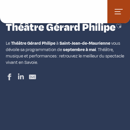
Aller
Accueil
Activités
Activités culturelles
Théâtre Gérard Philipe
au
contenu
Théâtre Gérard Philipe
principal
Ajout
Le
Théâtre Gérard Philipe
à
Saint-Jean-de-Maurienne
vous
dévoile sa programmation de
septembre à mai
. Théâtre,
musique et performances : retrouvez le meilleur du spectacle
vivant en Savoie.