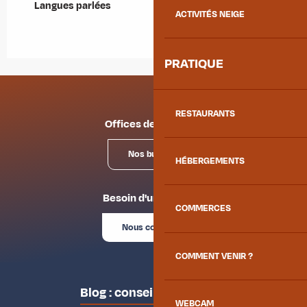
Langues parlées
Langues parlées
ACTIVITÉS NEIGE
PRATIQUE
RESTAURANTS
Offices de tourisme
Nos bureaux
HÉBERGEMENTS
Besoin d'un conseil ?
COMMERCES
Nous contacter
COMMENT VENIR ?
Blog : conseils des locaux
WEBCAM