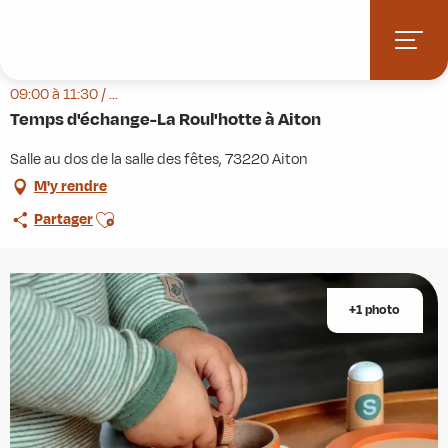
Aller
Accueil
Agenda
Temps d'échange-La Roul'hotte à Aiton
au
contenu
Mardi 8 septembre de 09:00 à 11:30 / Mardi 22 septembre de
principal
09:00 à 11:30 / ...
Temps d'échange-La Roul'hotte à Aiton
Salle au dos de la salle des fêtes, 73220 Aiton
M'y rendre
Ajouter aux favoris
Partager
+1 photo