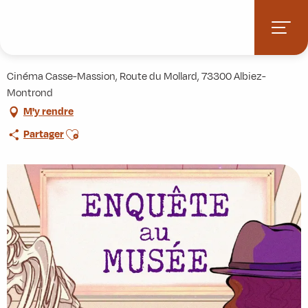
Aller
Accueil
Activités
Enquête au musée - Escape Game
au
contenu
Enquête au musée - Escape Game
principal
Cinéma Casse-Massion, Route du Mollard, 73300 Albiez-
Montrond
M'y rendre
Ajouter aux favoris
Partager