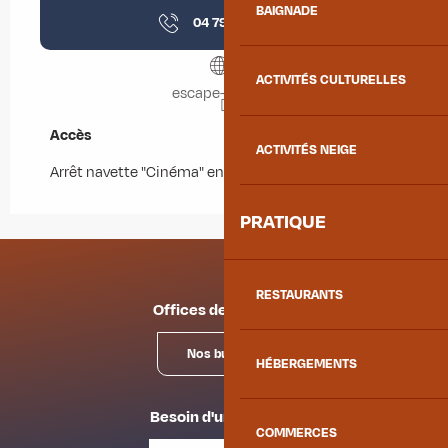
BAIGNADE
04 79 59 30
▒▒
ACTIVITÉS CULTURELLES
escape-kit.com
Accès
Accès
ACTIVITÉS NEIGE
Arrêt navette "Cinéma" en saison hivernale.
PRATIQUE
RESTAURANTS
Offices de tourisme
Nos bureaux
HÉBERGEMENTS
Besoin d'un conseil ?
COMMERCES