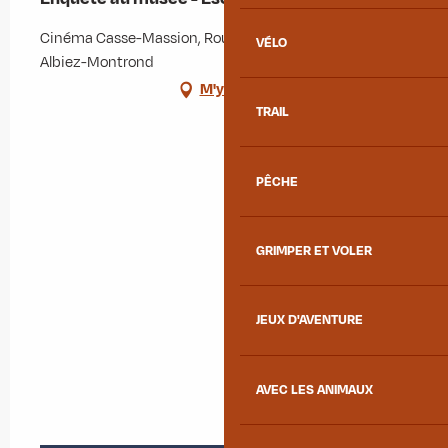
Cinéma Casse-Massion, Route du Mollard, 73300
VÉLO
Albiez-Montrond
M'y rendre
TRAIL
PÊCHE
GRIMPER ET VOLER
JEUX D'AVENTURE
AVEC LES ANIMAUX