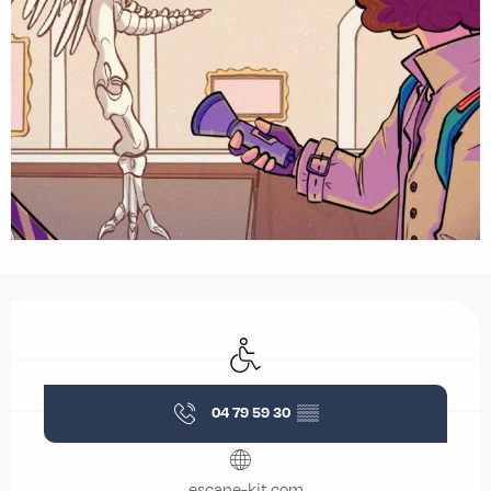
Ouverture et coordonnées
Accès handicapés
04 79 59 30
▒▒
escape-kit.com