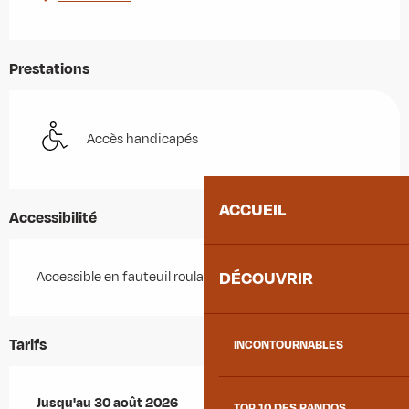
Prestations
Accès handicapés
ACCUEIL
Accessibilité
DÉCOUVRIR
Accessible en fauteuil roulant avec aide
Tarifs
INCONTOURNABLES
Du
Jusqu'au
4 juillet 2026
30 août 2026
au
30 août 2026
TOP 10 DES RANDOS