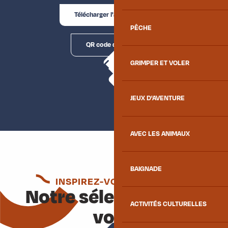
Télécharger l'application
PÊCHE
QR code de l'app
GRIMPER ET VOLER
JEUX D'AVENTURE
AVEC LES ANIMAUX
BAIGNADE
INSPIREZ-VOUS ENCORE
Notre sélection pour
ACTIVITÉS CULTURELLES
vous