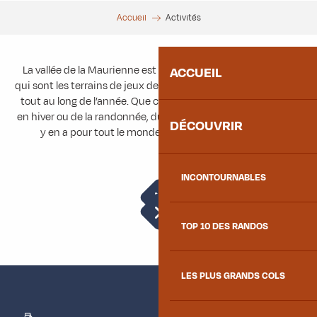
Accueil
Activités
La vallée de la Maurienne est bordé par des massifs variés
ACCUEIL
qui sont les terrains de jeux de nombreuses activités outdoor
tout au long de l’année. Que ce soit du ski ou des raquettes
en hiver ou de la randonnée, du vélo ou de l’escalade en été, il
DÉCOUVRIR
y en a pour tout le monde et pour tous les niveaux.
INCONTOURNABLES
Randonnées
T
Jeux d’aventure
TOP 10 DES RANDOS
LES PLUS GRANDS COLS