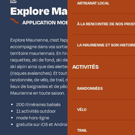
ARTISANAT LOCAL
Explore Maurienne
APPLICATION MOBILE OUTDOOR
À LA RENCONTRE DE NOS PRO
Explore Maurienne, c’est l’application qui vous
LA MAURIENNE ET SON HISTOIR
accompagne dans vos sorties d’exploration sur le
territoire mauriennais. En hiver retrouvez les itinéraires
raquettes, ski de fond, ski de randonnée, les stations de
ACTIVITÉS
ski alpin ainsi que des alertes liées aux conditions météo
(risques avalanches). Et toute l’année vos itinéraires de
randonnée, de vélo, de trail, de via ferrata ainsi que les
lieux de baignades et de pêche vous invitent à vivre la
RANDONNÉES
Maurienne en toute saison.
200 itinéraires balisés
VÉLO
11 activités outdoor
mode hors-ligne
gratuite sur iOS et Android
TRAIL